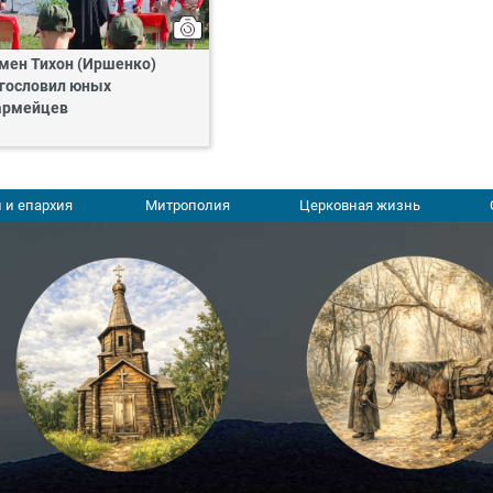
мен Тихон (Иршенко)
гословил юных
армейцев
 и епархия
Митрополия
Церковная жизнь