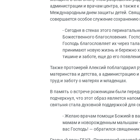
администрации и врачам центра, а также 
Международным днем защиты детей. Священ
совершается особое служение сохранению
- Сегодня в стенах этого перинатал
Божественного благословения. Госпо
Господь благословляет их через тал
принимают новую жизнь и бережно хр
тишине и заботе, еще до его появлени
Также протоиерей Алексий поблагодарил р
материнства и детства, а администрацию 
труд и заботу о матерях и младенцах.
В память о встрече роженицам были перед
подчеркнул, что этот образ является напо
святыня стала духовной поддержкой для с
- Желаю врачам помощи Божией в ваш
мамам и новорожденным малышам — к
вас Господь! — обратился священник