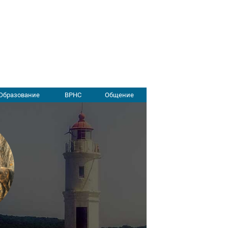
Образование
ВРНС
Общение