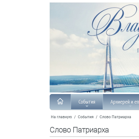
События
Архиерей и е
На главную
/
События
/
Слово Патриарха
Слово Патриарха