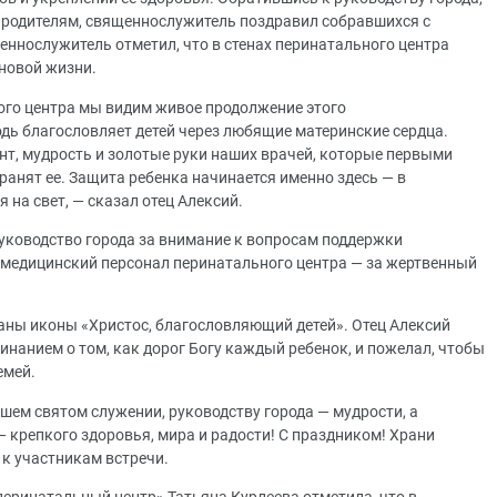
к родителям, священнослужитель поздравил собравшихся с
нослужитель отметил, что в стенах перинатального центра
 новой жизни.
ьного центра мы видим живое продолжение этого
дь благословляет детей через любящие материнские сердца.
ант, мудрость и золотые руки наших врачей, которые первыми
анят ее. Защита ребенка начинается именно здесь — в
я на свет, — сказал отец Алексий.
уководство города за внимание к вопросам поддержки
и медицинский персонал перинатального центра — за жертвенный
аны иконы «Христос, благословляющий детей». Отец Алексий
минанием о том, как дорог Богу каждый ребенок, и пожелал, чтобы
емей.
ем святом служении, руководству города — мудрости, а
репкого здоровья, мира и радости! С праздником! Храни
 к участникам встречи.