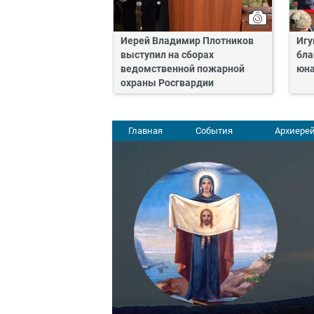
Иерей Владимир Плотников
Игу
выступил на сборах
бла
ведомственной пожарной
юн
охраны Росгвардии
Главная
События
Архиерей