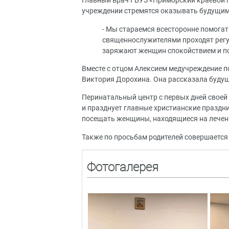
Главный врач ГБУЗ «Приморский краевой п
учреждении стремятся оказывать будущи
- Мы стараемся всесторонне помога
священнослужителями проходят регул
заряжают женщин спокойствием и по
Вместе с отцом Алексием медучреждение 
Виктория Дорохина. Она рассказала буду
Перинатальный центр с первых дней своей
и празднует главные христианские праздн
посещать женщины, находящиеся на лечен
Также по просьбам родителей совершается
Фотогалерея