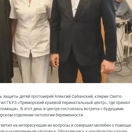
ь защиты детей протоиерей Алексий Сабанский, клирик Свято-
етил ГБУЗ «Приморский краевой перинатальный центр», где принял
помощи». В этот день в центре состоялась встреча с будущими
ерском отделении патологии беременности.
тветил на интересующие их вопросы и совершил молебен о помощи
в и укреплении её здоровья. Обратившись к руководству города,