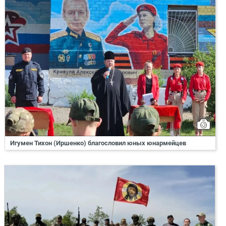
Игумен Тихон (Иршенко) благословил юных юнармейцев