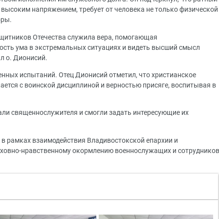
 высоким напряжением, требует от человека не только физической
оры.
защитников Отечества служила вера, помогающая
вость ума в экстремальных ситуациях и видеть высший смысл
л о. Дионисий.
енных испытаний. Отец Дионисий отметил, что христианское
ается с воинской дисциплиной и верностью присяге, воспитывая в
али священнослужителя и смогли задать интересующие их
 в рамках взаимодействия Владивостокской епархии и
духовно-нравственному окормлению военнослужащих и сотруднико