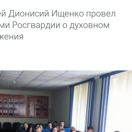
рей Дионисий Ищенко провел
ами Росгвардии о духовном
жения