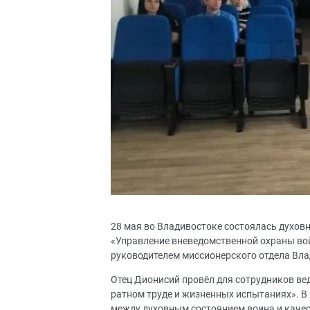
28 мая во Владивостоке состоялась духов
«Управление вневедомственной охраны во
руководителем миссионерского отдела Вл
Отец Дионисий провёл для сотрудников вед
ратном труде и жизненных испытаниях». В
между духовным состоянием воина и качес