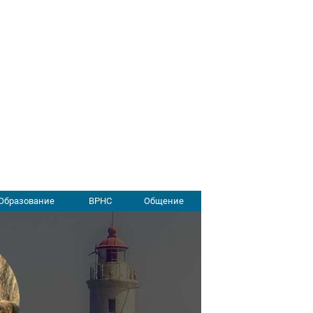
Образование
ВРНС
Общение