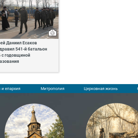
ей Даниил Есаков
дравил 541-й батальон
 с годовщиной
азования
 и епархия
Митрополия
Церковная жизнь