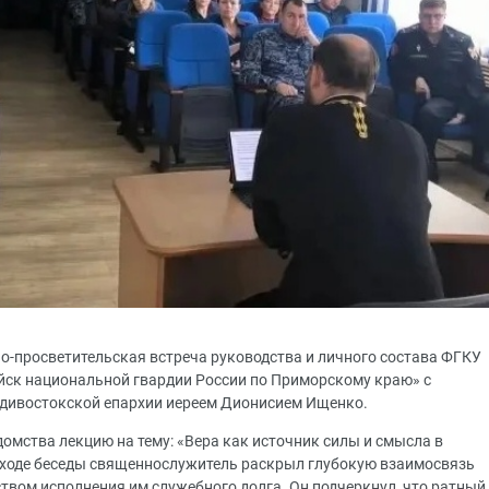
но-просветительская встреча руководства и личного состава ФГКУ
йск национальной гвардии России по Приморскому краю» с
адивостокской епархии иереем Дионисием Ищенко.
омства лекцию на тему: «Вера как источник силы и смысла в
 ходе беседы священнослужитель раскрыл глубокую взаимосвязь
твом исполнения им служебного долга. Он подчеркнул, что ратный