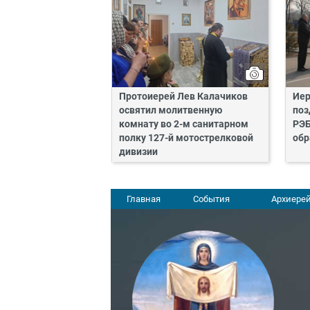
Протоиерей Лев Калачиков
Иер
освятил молитвенную
поз
комнату во 2-м санитарном
РЭБ
полку 127-й мотострелковой
обр
дивизии
Главная
События
Архиерей