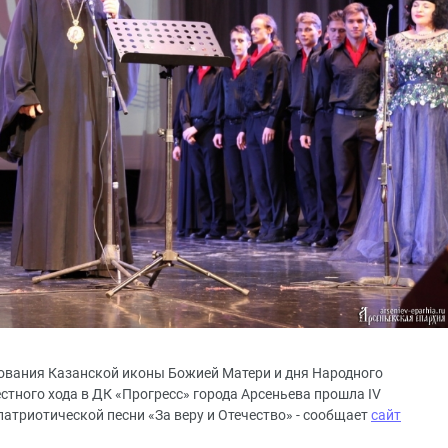
твования Казанской иконы Божией Матери и дня Народного
стного хода в ДК «Прогресс» города Арсеньева прошла IV
атриотической песни «За веру и Отечество» - сообщает
сайт