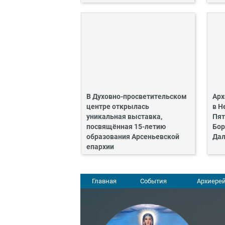
В Духовно-просветительском
Арх
центре открылась
в Н
уникальная выставка,
Пят
посвящённая 15-летию
Бор
образования Арсеньевской
Дал
епархии
Главная
События
Архиерей