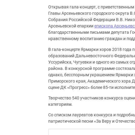
Открывая гала-концерт, с приветственным
Главы Арсеньевского городского округа В
Собрания Российской Федерации В.В. Нико
Арсеньевской епархии
епископа Арсеньевс
благодарственными письмами депутата Го
нравственному воспитанию граждан и под
В гала-концерте Ярмарки хоров 2018 года 
образований Дальневосточного Федерально
Уссурийска, Чугуевки и одного из самых о
района. В конкурсной программе состязал
однако, бесспорным украшением Ярмарки х
Приморского края, Академического хора Д
сцене ДК «Прогресс» более 85-ти исполните
Творчество 540 участников конкурса оцен
категориям.
Со списком лауреатов конкурса и подроб
патриотической песни «За Веру и Отечест