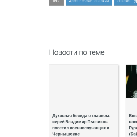
Теги:
Арсеньевская епархия
епископ Гу
Новости по теме
Духовная беседа о главном:
Выш
иерей Владимир Пыжиков
вос
посетил военнослужащих в
Гур
Чернышевке
(Ба