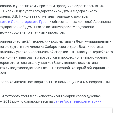
 словом к участникам и зрителям праздника обратились ВРИО
.С. Пивень и депутат Государственной Думы Федерального
лаева. В.В. Николаева отметила правящего архиерея
кого и Дальнегорского Гурия
и общественных деятелей Арсеньева
сударственной Думы РФ за активную работу по духовно-
держку социально значимых проектов.
приняли участие 24 творческих коллектива из 8-ми муниципальных
го округа, в том числе из Хабаровского края, Владивостока,
тдаленных уголков Арсеньевской епархии – п. Пластуна Тернейского
ись коллективы разных возрастов и профессионального уровня,
оров этого года стало участие «Заслуженного коллектива
ВФУ» под руководством Елены Петуховой, который объединил на
лей.
ивало компетентное жюри по 11-ти номинациям и 4-м возрастным
ным фотооотчётом Дальневосточной ярмарки хоров духовно-
во» 2018 можно ознакомиться на
сайте Арсеньевской епархии.