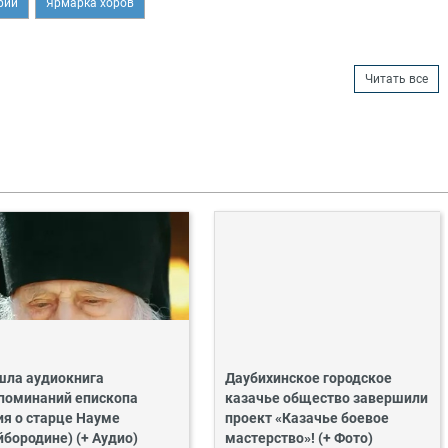
рий
Ярмарка хоров
Читать все
ла аудиокнига
Даубихинское городское
поминаний епископа
казачье общество завершили
ия о старце Науме
проект «Казачье боевое
йбородине) (+ Аудио)
мастерство»! (+ Фото)