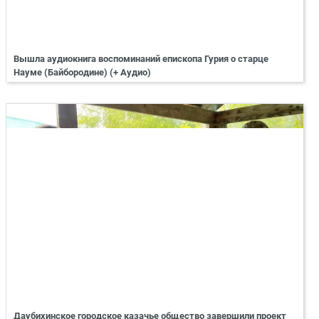
Вышла аудиокнига воспоминаний епископа Гурия о старце
Науме (Байбородине) (+ Аудио)
Даубихинское городское казачье общество завершили проект