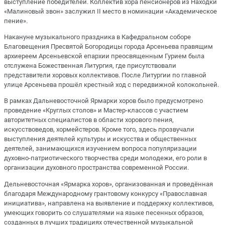
выступление победителей. Коллектив хора пенсионеров из Находки
«Малиновый звон» заслужил II место в номинации «Академическое
пение».
Накануне музыкального праздника в Кафедральном соборе
Благовещения Пресвятой Богородицы города Арсеньева правящим
архиереем Арсеньевской епархии преосвященным Гурием была
отслужена Божественная Литургия, где присутствовали
представители хоровых коллективов. После Литургии по главной
улице Арсеньева прошёл крестный ход с передвижной колокольней.
В рамках Дальневосточной Ярмарки хоров было предусмотрено
проведение «Круглых столов» и Мастер-классов с участием
авторитетных специалистов в области хорового пения,
искусствоведов, хормейстеров. Кроме того, здесь прозвучали
выступления деятелей культуры и искусства и общественных
деятелей, занимающихся изучением вопроса популяризации
духовно-патриотического творчества среди молодежи, его роли в
организации духовного пространства современной России.
Дельневосточная «Ярмарка хоров», организованная и проведённая
благодаря Международному грантовому конкурсу «Православная
инициатива», направлена на выявление и поддержку коллективов,
умеющих говорить со слушателями на языке песенных образов,
созданных в лучших традициях отечественной музыкальной