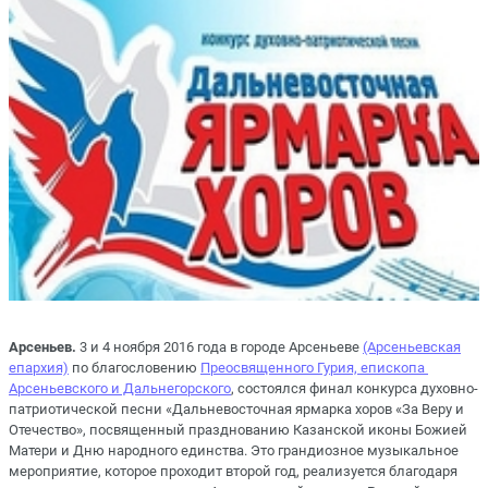
Арсеньев.
3 и 4 ноября 2016 года в городе Арсеньеве
(Арсеньевская
епархия)
по благословению
Преосвященного Гурия, епископа
Арсеньевского и Дальнегорского
, состоялся финал конкурса духовно-
патриотической песни «Дальневосточная ярмарка хоров «За Веру и
Отечество», посвященный празднованию Казанской иконы Божией
Матери и Дню народного единства. Это грандиозное музыкальное
мероприятие, которое проходит второй год, реализуется благодаря