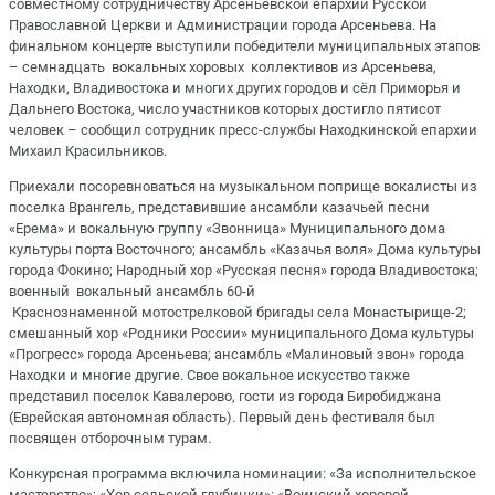
совместному сотрудничеству Арсеньевской епархии Русской
Православной Церкви и Администрации города Арсеньева. На
финальном концерте выступили победители муниципальных этапов
– семнадцать вокальных хоровых коллективов из Арсеньева,
Находки, Владивостока и многих других городов и сёл Приморья и
Дальнего Востока, число участников которых достигло пятисот
человек – сообщил сотрудник пресс-службы Находкинской епархии
Михаил Красильников.
Приехали посоревноваться на музыкальном поприще вокалисты из
поселка Врангель, представившие ансамбли казачьей песни
«Ерема» и вокальную группу «Звонница» Муниципального дома
культуры порта Восточного; ансамбль «Казачья воля» Дома культуры
города Фокино; Народный хор «Русская песня» города Владивостока;
военный вокальный ансамбль 60-й
Краснознаменной мотострелковой бригады села Монастырище-2;
смешанный хор «Родники России» муниципального Дома культуры
«Прогресс» города Арсеньева; ансамбль «Малиновый звон» города
Находки и многие другие. Свое вокальное искусство также
представил поселок Кавалерово, гости из города Биробиджана
(Еврейская автономная область). Первый день фестиваля был
посвящен отборочным турам.
Конкурсная программа включила номинации: «За исполнительское
мастерство»; «Хор сельской глубинки»; «Воинский хоровой