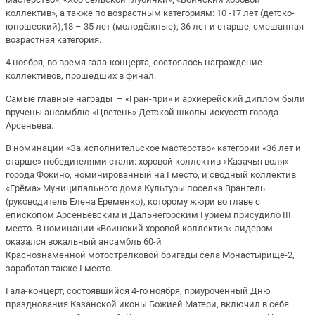
коллектив», а также по возрастным категориям: 10 -17 лет (детско-
юношеский);18 – 35 лет (молодёжные); 36 лет и старше; смешанная
возрастная категория.
4 ноября, во время гала-концерта, состоялось награждение
коллективов, прошедших в финал.
Самые главные награды – «Гран-при» и архиерейский диплом были
вручены ансамблю «Цветень» Детской школы искусств города
Арсеньева.
В номинации «За исполнительское мастерство» категории «36 лет и
старше» победителями стали: хоровой коллектив «Казачья воля»
города Фокино, номинированный на I место, и сводный коллектив
«Ерёма» Муниципального дома Культуры поселка Врангель
(руководитель Елена Еременко), которому жюри во главе с
епископом Арсеньевским и Дальнегорским Гурием присудило III
место. В номинации «Воинский хоровой коллектив» лидером
оказался вокальный ансамбль 60-й
Краснознаменной мотострелковой бригады села Монастырище-2,
заработав также I место.
Гала-концерт, состоявшийся 4-го ноября, приуроченный Дню
празднования Казанской иконы Божией Матери, включил в себя