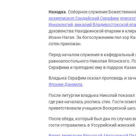
Находка
. Соборное служение Божественно
архиепископ Сендайский Серафим
;
еписко
Иннокентий, викарий Владивостокской еп
духовенства Находкинской епархии и клир
Иоанн Нагая. За богослужением пел хор К
сотен прихожан.
Перед началом служения в кафедральный 
равноапостольного Николая Японского. П
Серафима и преподнес ему в подарок Казан
Владыка Серафим сказал проповедь и зач
Японии Даниила
.
После литургии владыка Николай показал 
где уже началась роспись стен. Гости осм
приветствовали учащихся Воскресной школ
После обеда, который был дан по случаю 
гости отправились в Уссурийский женский
Визит делегации Японской Автономной Пр