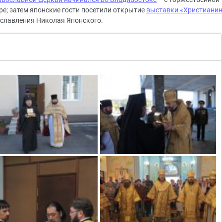
е; затем японские гости посетили открытие
выставки «Христиани
ославления Николая Японского.