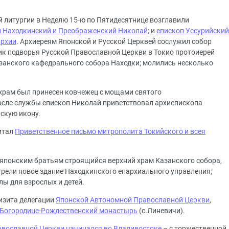
й литургии в Неделю 15-ю по Пятидесятнице возглавили
п Находкинский и Преображенский Николай
; и
епископ Уссурийский
архии
. Архиереям Японской и Русской Церквей сослужил собор
ик подворья Русской Православной Церкви в Токио протоиерей
азанского кафедрального собора Находки; молились несколько
храм был принесен ковчежец с мощами святого
осле службы епископ Николай приветствовал архиепископа
скую икону.
итал
Приветственное письмо митрополита Токийского и всея
японским братьям строящийся верхний храм Казанского собора,
отрели новое здание Находкинского епархиального управления;
ы для взрослых и детей.
визита делегации
Японской Автономной Православной Церкви
,
Богородице-Рождественский монастырь
(с.Линевичи).
авославной Церкви начинался во Владивостоке
– с торжественной