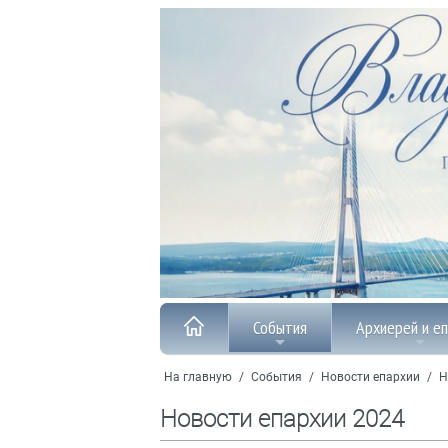
События
Архиерей и е
На главную
/
События
/
Новости епархии
/
Н
Новости епархии 2024