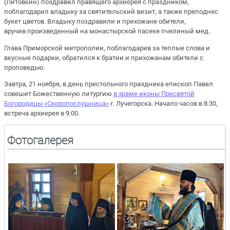
(Литовкин) поздравил правящего архиерея с праздником,
поблагодарил владыку за святительский визит, а также преподнес
букет цветов. Владыку поздравили и прихожане обители,
вручив произведенный на монастырской пасеке пчелиный мед.
Глава Приморской митрополии, поблагодарив за теплые слова и
вкусные подарки, обратился к братии и прихожанам обители с
проповедью.
Завтра, 21 ноября, в день престольного праздника епископ Павел
совешит Божественную литургию
в храме иконы Пресвятой
Богородицы «Скоропослушница»
г. Лучегорска. Начало часов в 8:30,
встреча архиерея в 9:00.
Фотогалерея