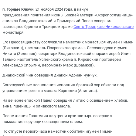
п. Горные Ключи.
21 ноября 2024 года, в канун
празднования почитания иконы Божией Матери «Скоропослушница»,
епископ Владивостокский и Приморский Павел совершил
всенощное бдение в Троицком храме
Свято-Троицкого Николаевского
монастыря.
Его Преосвященству сослужили наместник монастыря игумен Пимен
(Литовкин), настоятель Покровского храма г. Лесозаводска игумен
Никита (Зеленюк), секретарь Владивостокской епархии иерей Илия
Талько, настоятель Успенского храма п. Кировский протоиерей
Александр Спрыгин, иеромонах Марк (Шрамков).
Диаконской чин совершил диакон Адриан Чунчук.
Богослужебные песнопения исполнил братский хор обители под
управлением регента монаха Корнилия (Алипина).
На вечерне епископ Павел совершил литию с освящением хлебов,
вина, пшеницы и оливкового масла.
После чтения Евангелия на утрени архипастырь совершил
помазание верующих освященным елеем.
По отпусте первого часа наместник обители игумен Пимен