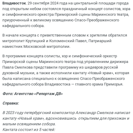
Владивосток
. 29 сентября 2024 года на центральной площади города
под открытым небом состоялся праздничный концерт солистов, хора
и симфонического оркестра Приморский сцены Мариинского театра,
приуроченный к великому освящению Спасо-Преображенского
кафедрального собора.
В начале концерта с приветственным словом к зрителям обратился
митрополит Крутицкий и Коломенский Павел, Патриарший
наместник Московской митрополии.
В программе концерта солисты, хор и симфонический оркестр
Приморской сцены Мариинского театра под управлением дирижера
Павла Смелкова представили программу из шедевров русской
духовной музыки, а также исполнили кантату «Новый храм», которая
была написана специально к освящению Спасо-Преображенского
кафедрального собора Владивостока — главного храма Приморья.
Фото: Агентство «Репортаж ДВ»
Справка:
В 2023 году петербургский композитор Александр Смелков написал
кантату «Новый храм», вдохновившись открытием для прихожан и
малым освящением собора.
Кантата состоит из 5 частей: