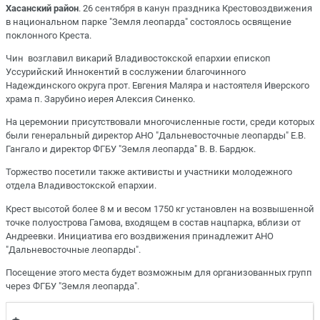
Хасанский район
. 26 сентября в канун праздника Крестовоздвижения
в национальном парке "Земля леопарда" состоялось освящение
поклонного Креста.
Чин возглавил викарий Владивостокской епархии епископ
Уссурийский Иннокентий в сослужении благочинного
Надеждинского округа прот. Евгения Маляра и настоятеля Иверского
храма п. Зарубино иерея Алексия Синенко.
На церемонии присутствовали многочисленные гости, среди которых
были генеральный директор АНО "Дальневосточные леопарды" Е.В.
Гангало и директор ФГБУ "Земля леопарда" В. В. Бардюк.
Торжество посетили также активисты и участники молодежного
отдела Владивостокской епархии.
Крест высотой более 8 м и весом 1750 кг установлен на возвышенной
точке полуострова Гамова, входящем в состав нацпарка, вблизи от
Андреевки. Инициатива его воздвижения принадлежит АНО
"Дальневосточные леопарды".
Посещение этого места будет возможным для организованных групп
через ФГБУ "Земля леопарда".