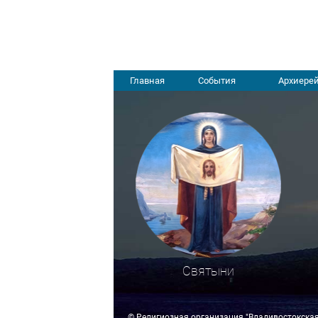
Главная
События
Архиерей
Святыни
© Религиозная организация "Владивостокска