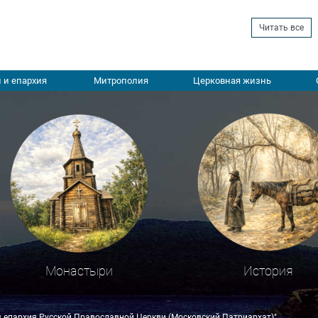
Читать все
 и епархия
Митрополия
Церковная жизнь
Монастыри
История
я епархия Русской Православной Церкви (Московский Патриархат)"