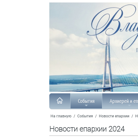
События
Архиерей и е
На главную
/
События
/
Новости епархии
/
Н
Новости епархии 2024