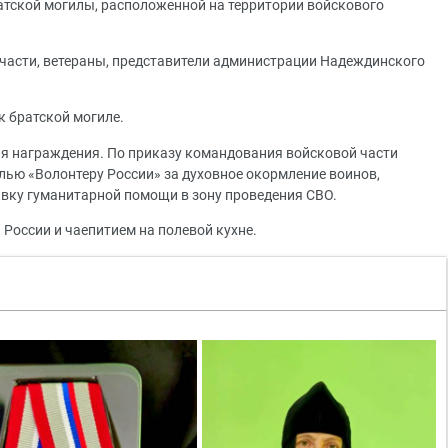
тской могилы, расположенной на территории войскового
 части, ветераны, представители администрации Надеждинского
 братской могиле.
ия награждения. По приказу командования войсковой части
ью «Волонтеру России» за духовное окормление воинов,
авку гуманитарной помощи в зону проведения СВО.
России и чаепитием на полевой кухне.