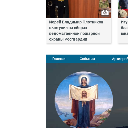
Иерей Владимир Плотников
Игу
выступил на сборах
бла
ведомственной пожарной
юн
охраны Росгвардии
Главная
События
Архиерей