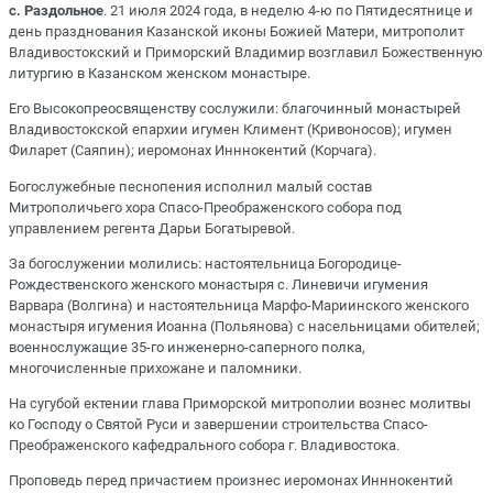
с. Раздольное
. 21 июля 2024 года, в неделю 4-ю по Пятидесятнице и
день празднования Казанской иконы Божией Матери, митрополит
Владивостокский и Приморский Владимир возглавил Божественную
литургию в Казанском женском монастыре.
Его Высокопреосвященству сослужили: благочинный монастырей
Владивостокской епархии игумен Климент (Кривоносов); игумен
Филарет (Саяпин); иеромонах Инннокентий (Корчага).
Богослужебные песнопения исполнил малый состав
Митрополичьего хора Спасо-Преображенского собора под
управлением регента Дарьи Богатыревой.
За богослужении молились: настоятельница Богородице-
Рождественского женского монастыря с. Линевичи игумения
Варвара (Волгина) и настоятельница Марфо-Мариинского женского
монастыря игумения Иоанна (Польянова) с насельницами обителей;
военнослужащие 35-го инженерно-саперного полка,
многочисленные прихожане и паломники.
На сугубой ектении глава Приморской митрополии вознес молитвы
ко Господу о Святой Руси и завершении строительства Спасо-
Преображенского кафедрального собора г. Владивостока.
Проповедь перед причастием произнес иеромонах Инннокентий