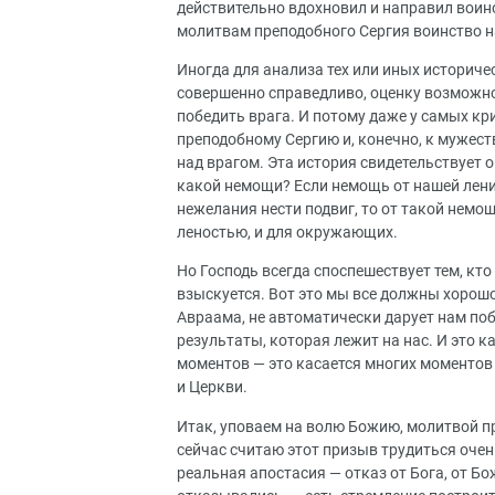
действительно вдохновил и направил воино
молитвам преподобного Сергия воинство на
Иногда для анализа тех или иных историчес
совершенно справедливо, оценку возможнос
победить врага. И потому даже у самых к
преподобному Сергию и, конечно, к мужест
над врагом. Эта история свидетельствует о 
какой немощи? Если немощь от нашей лени,
нежелания нести подвиг, то от такой немощ
леностью, и для окружающих.
Но Господь всегда споспешествует тем, кто
взыскуется. Вот это мы все должны хорошо
Авраама, не автоматически дарует нам поб
результаты, которая лежит на нас. И это к
моментов — это касается многих моментов
и Церкви.
Итак, уповаем на волю Божию, молитвой пр
сейчас считаю этот призыв трудиться очень
реальная апостасия — отказ от Бога, от Бо