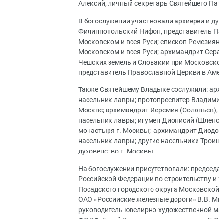
Алексий, личный секретарь Святейшего Па
В богослужении участвовали архиереи и 
Филиппопольский Нифон, представитель Па
Московском и всея Руси; епископ Ремезия
Московском и всея Руси; архимандрит Се
Чешских земель и Словакии при Московск
представитель Православной Церкви в Ам
Также Святейшему Владыке сослужили: арх
насельник лавры; протопресвитер Владимир
Москве; архимандрит Иеремия (Соловьев),
насельник лавры; игумен Дионисий (Шлено
монастыря г. Москвы; архимандрит Диодор
насельник лавры; другие насельники Троиц
духовенство г. Москвы.
На богослужении присутствовали: предсе
Российской Федерации по строительству и
Посадского городского округа Московской
ОАО «Российские железные дороги» В.В. М
руководитель ювелирно-художественной ма