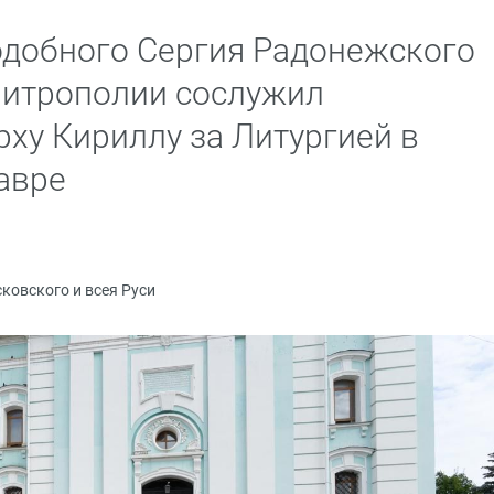
одобного Сергия Радонежского
митрополии сослужил
ху Кириллу за Литургией в
авре
ковского и всея Руси