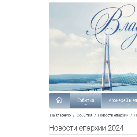
События
Архиерей и е
На главную
/
События
/
Новости епархии
/
Н
Новости епархии 2024