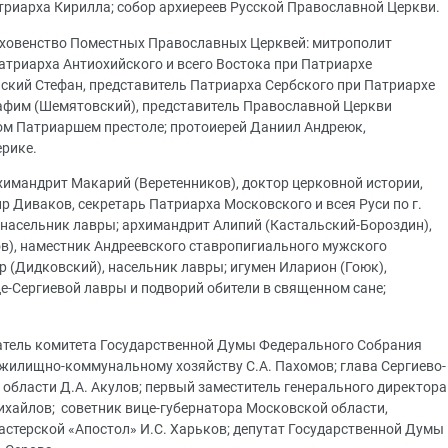
триарха Кирилла; собор архиереев Русской Православной Церкви.
духовенство Поместных Православных Церквей: митрополит
триарха Антиохийского и всего Востока при Патриархе
нский Стефан, представитель Патриарха Сербского при Патриархе
рафим (Шемятовский), представитель Православной Церкви
ом Патриаршем престоле; протоиерей Даниил Андреюк,
ерике.
имандрит Макарий (Веретенников), доктор церковной истории,
 Диваков, секретарь Патриарха Московского и всея Руси по г.
 насельник лавры; архимандрит Алипий (Кастальский-Бороздин),
в), наместник Андреевского ставропигиального мужского
 (Дидковский), насельник лавры; игумен Иларион (Гоюк),
е-Сергиевой лавры и подворий обители в священном сане;
датель комитета Государственной Думы Федерального Собрания
 жилищно-коммунальному хозяйству С.А. Пахомов; глава Сергиево-
 области Д.А. Акулов; первый заместитель генерального директора
ихайлов; советник вице-губернатора Московской области,
стерской «Апостол» И.С. Харьков; депутат Государственной Думы