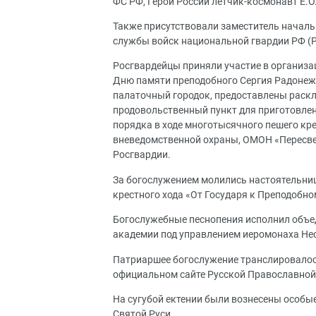
ФС РФ, Герой России летчик-космонавт Е.О
Также присутствовали заместитель началь
службы войск национальной гвардии РФ (Р
Росгвардейцы приняли участие в организ
Дню памяти преподобного Сергия Радонеж
палаточный городок, предоставлены раскл
продовольственный пункт для приготовлен
порядка в ходе многотысячного пешего кр
вневедомственной охраны, ОМОН «Пересве
Росгвардии.
За богослужением молились настоятельни
крестного хода «От Государя к Преподобн
Богослужебные песнопения исполнил объе
академии под управлением иеромонаха Не
Патриаршее богослужение транслировалось
официальном сайте Русской Православной
На сугубой ектении были вознесены особы
Святой Руси.