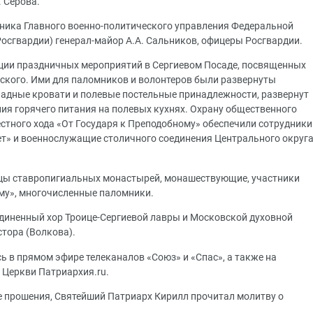
. Серова.
ника Главного военно-политического управления Федеральной
осгвардии) генерал-майор А.А. Сальников, офицеры Росгвардии.
ации праздничных мероприятий в Сергиевом Посаде, посвященных
ского. Ими для паломников и волонтеров были развернуты
адные кровати и полевые постельные принадлежности, развернут
ия горячего питания на полевых кухнях. Охрану общественного
естного хода «От Государя к Преподобному» обеспечили сотрудники
т» и военнослужащие столичного соединения Центрального округ
цы ставропигиальных монастырей, монашествующие, участники
ому», многочисленные паломники.
диненный хор Троице-Сергиевой лавры и Московской духовной
стора (Волкова).
 в прямом эфире телеканалов «Союз» и «Спас», а также на
 Церкви Патриархия.ru.
е прошения, Святейший Патриарх Кирилл прочитал молитву о