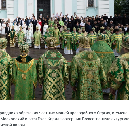
 праздника обретения честных мощей преподобного Сергия, игумена
 Московский и всея Руси Кирилл совершил Божественную литурги
гиевой лавры.