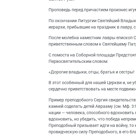
Проповедь перед причастием произнес игу
По окончании Литургии Святейший Владык
иерархи, прибывшие на праздник в лавру,
После молебна наместник лавры епископ С
приветственным словом к Святейшему Пат
С помоста на Соборной площади Предстоят
Первосвятительским словом:
«Дорогие владыки, отцы, братья и сестры!
В этот особенный для нашей Церкви и, не у
сердечно приветствовать на месте подвижн
Пример преподобного Сергия свидетельству
камней соделать детей Аврааму (см. Мф. 3
нации — человека, способного вдохновить 
вдохновить, но убедить, что победа непрем
Преподобный призывает идти на войну, то н
провидческую силу Преподобного, в его бла