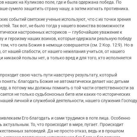
в наших на Куликово поле, где и была одержана победа. По
ше сумело защитить страну нашу, а затем изгнать противника.
ких событий светские ученые используют, что с их точки зрения
тей. Так вот, не было тогда у нашего воинства возможности
ритически настроенных историков — глубочайшее уважение к
ву и героизму наших воинов, которые одержали реальную победу
том, что сила Божия в немощи совершается (см. 2 Кор. 12:9). Но в
 от нашей слабости, от нашего нежелания учиться, от нашего
и никакой пользы нет, а только вред и для того, кто исполняется
 проходит свою часть пути навстречу результату, который
 понять: благодать Божия не автоматически делает нас детьми
еду, а потому мы должны помнить о той части ответственности за
асается не только судьбоносных битв или каких-то исторических
 нашей личной и служебной деятельности, нашего служения Господ
ивлекаем Его благодать и сами трудимся в поте лица. Особенно
 актуальным. То, что происходит в мире, пугает. Происходит
жественных заповедей. Да не просто отказ, ведь и в прошлом