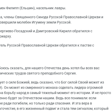
мен Филипп (Ельшин), насельник лавры.
а, члены Священного Синода Русской Православной Церкви и
 совершили молебен Игумену земли Русской.
ергиево-Посадский и Дмитровский Кирилл обратился с
риарху.
ель Русской Православной Церкви обратился к пастве с
боюсь сказать, для нашего Отечества день хотел бы всех вас
ических трудов святого преподобного Сергия.
ет о силе Божией, ведь сказано, что Бог силой Своей может из
:9). Он может из смиренного монаха соделать лидера огромной
на борьбу народ в самый тяжелый момент его истории. И не просто
енно будет за Отечеством нашим. Ведь все понимали: если
е ради погибели, но только ради спасения. И эта вера в
гочестие, в его жизненный подвиг и стала тем сигналом, который