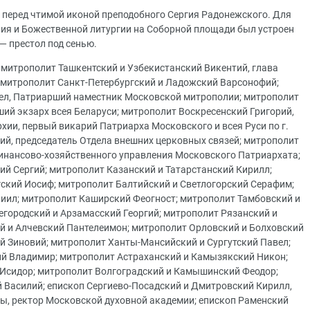
 перед чтимой иконой преподобного Сергия Радонежского. Для
ия и Божественной литургии на Соборной площади был устроен
— престол под сенью.
 митрополит Ташкентский и Узбекистанский Викентий, глава
 митрополит Санкт-Петербургский и Ладожский Варсонофий;
ел, Патриарший наместник Московской митрополии; митрополит
ий экзарх всея Беларуси; митрополит Воскресенский Григорий,
и, первый викарий Патриарха Московского и всея Руси по г.
й, председатель Отдела внешних церковных связей; митрополит
инансово-хозяйственного управления Московского Патриархата;
й Сергий; митрополит Казанский и Татарстанский Кирилл;
ский Иосиф; митрополит Балтийский и Светлогорский Серафим;
иил; митрополит Каширский Феогност; митрополит Тамбовский и
городский и Арзамасский Георгий; митрополит Рязанский и
й и Алчевский Пантелеимон; митрополит Орловский и Болховский
й Зиновий; митрополит Ханты-Мансийский и Сургутский Павел;
й Владимир; митрополит Астраханский и Камызякский Никон;
Исидор; митрополит Волгоградский и Камышинский Феодор;
 Василий; eпископ Сергиево-Посадский и Дмитровский Кирилл,
ы, ректор Московской духовной академии; епископ Раменский