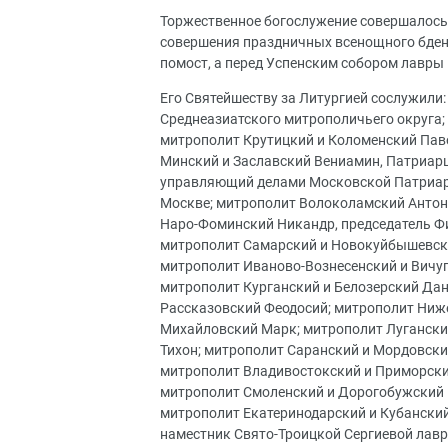
Торжественное богослужение совершалось
совершения праздничных всенощного бден
помост, а перед Успенским собором лавры 
Его Святейшеству за Литургией сослужили:
Среднеазиатского митрополичьего округа;
митрополит Крутицкий и Коломенский Пав
Минский и Заславский Вениамин, Патриарш
управляющий делами Московской Патриархи
Москве; митрополит Волоколамский Антони
Наро-Фоминский Никандр, председатель Ф
митрополит Самарский и Новокуйбышевски
митрополит Иваново-Вознесенский и Вичуг
митрополит Курганский и Белозерский Дан
Рассказовский Феодосий; митрополит Ниже
Михайловский Марк; митрополит Лугански
Тихон; митрополит Саранский и Мордовски
митрополит Владивостокский и Приморски
митрополит Смоленский и Дорогобужский 
митрополит Екатеринодарский и Кубанский
наместник Свято-Троицкой Сергиевой лавр