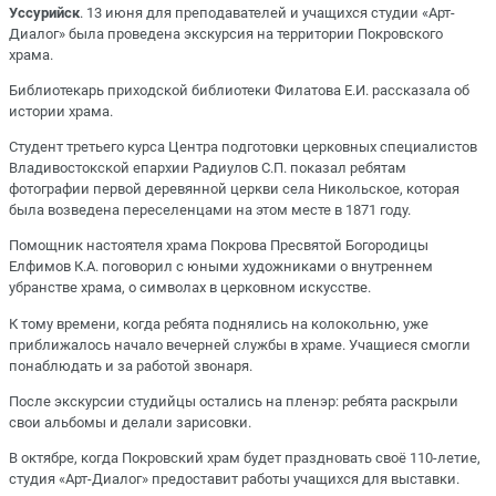
Уссурийск
. 13 июня для преподавателей и учащихся студии «Арт-
Диалог» была проведена экскурсия на территории Покровского
храма.
Библиотекарь приходской библиотеки Филатова Е.И. рассказала об
истории храма.
Студент третьего курса Центра подготовки церковных специалистов
Владивостокской епархии Радиулов С.П. показал ребятам
фотографии первой деревянной церкви села Никольское, которая
была возведена переселенцами на этом месте в 1871 году.
Помощник настоятеля храма Покрова Пресвятой Богородицы
Елфимов К.А. поговорил с юными художниками о внутреннем
убранстве храма, о символах в церковном искусстве.
К тому времени, когда ребята поднялись на колокольню, уже
приближалось начало вечерней службы в храме. Учащиеся смогли
понаблюдать и за работой звонаря.
После экскурсии студийцы остались на пленэр: ребята раскрыли
свои альбомы и делали зарисовки.
В октябре, когда Покровский храм будет праздновать своё 110-летие,
студия «Арт-Диалог» предоставит работы учащихся для выставки.