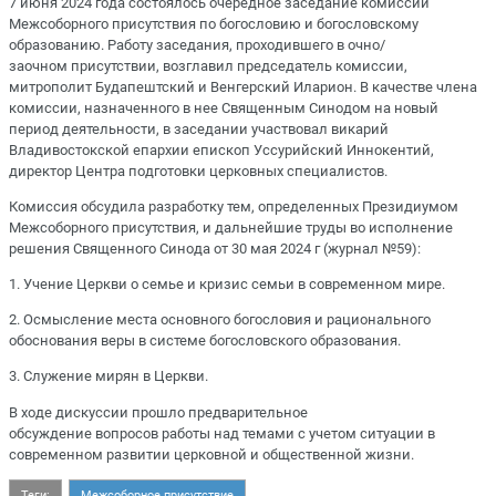
7 июня 2024 года состоялось очередное заседание комиссии
Межсоборного присутствия по богословию и богословскому
образованию. Работу заседания, проходившего в очно/
заочном присутствии, возглавил председатель комиссии,
митрополит Будапештский и Венгерский Иларион. В качестве члена
комиссии, назначенного в нее Священным Синодом на новый
период деятельности, в заседании участвовал викарий
Владивостокской епархии епископ Уссурийский Иннокентий,
директор Центра подготовки церковных специалистов.
Комиссия обсудила разработку тем, определенных Президиумом
Межсоборного присутствия, и дальнейшие труды во исполнение
решения Священного Синода от 30 мая 2024 г (журнал №59):
1. Учение Церкви о семье и кризис семьи в современном мире.
2. Осмысление места основного богословия и рационального
обоснования веры в системе богословского образования.
3. Служение мирян в Церкви.
В ходе дискуссии прошло предварительное
обсуждение вопросов работы над темами с учетом ситуации в
современном развитии церковной и общественной жизни.
Теги:
Межсоборное присутствие