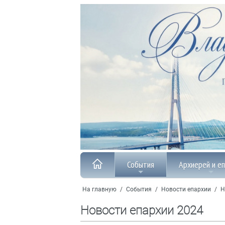
События
Архиерей и е
На главную
/
События
/
Новости епархии
/
Н
Новости епархии 2024