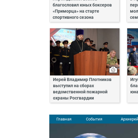
благословил юных боксеров
пер
«Приморца» на старте
мол
спортивного сезона
сем
Иерей Владимир Плотников
Игу
выступил на сборах
бла
ведомственной пожарной
юн
охраны Росгвардии
Главная
События
Архиерей