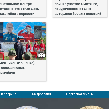
инатальном центре
принял участие в митинге,
итвенно отметили День
приуроченном ко Дню
ьи, любви и верности
ветеранов боевых действий
мен Тихон (Иршенко)
гословил юных
армейцев
 и епархия
Митрополия
Церковная жизнь