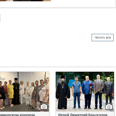
Читать все
риморском краевом
Иерей Димитрий Брызгалов