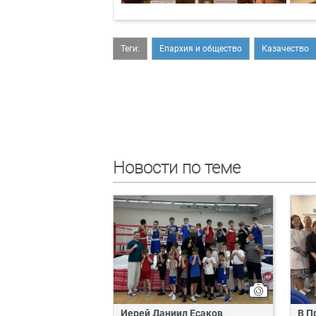
Теги:
Епархия и общество
Казачество
Новости по теме
Иерей Даниил Есаков
В П