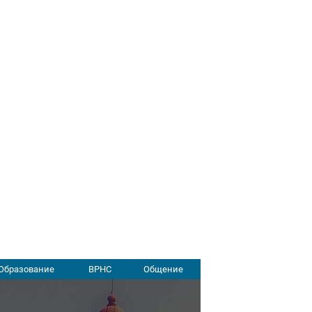
Образование
ВРНС
Общение