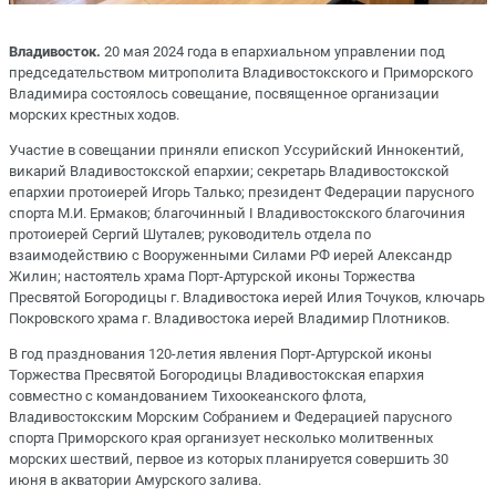
Владивосток.
20 мая 2024 года в епархиальном управлении под
председательством митрополита Владивостокского и Приморского
Владимира состоялось совещание, посвященное организации
морских крестных ходов.
Участие в совещании приняли епископ Уссурийский Иннокентий,
викарий Владивостокской епархии; секретарь Владивостокской
епархии протоиерей Игорь Талько; президент Федерации парусного
спорта М.И. Ермаков; благочинный I Владивостокского благочиния
протоиерей Сергий Шуталев; руководитель отдела по
взаимодействию с Вооруженными Силами РФ иерей Александр
Жилин; настоятель храма Порт-Артурской иконы Торжества
Пресвятой Богородицы г. Владивостока иерей Илия Точуков, ключарь
Покровского храма г. Владивостока иерей Владимир Плотников.
В год празднования 120-летия явления Порт-Артурской иконы
Торжества Пресвятой Богородицы Владивостокская епархия
совместно с командованием Тихоокеанского флота,
Владивостокским Морским Собранием и Федерацией парусного
спорта Приморского края организует несколько молитвенных
морских шествий, первое из которых планируется совершить 30
июня в акватории Амурского залива.