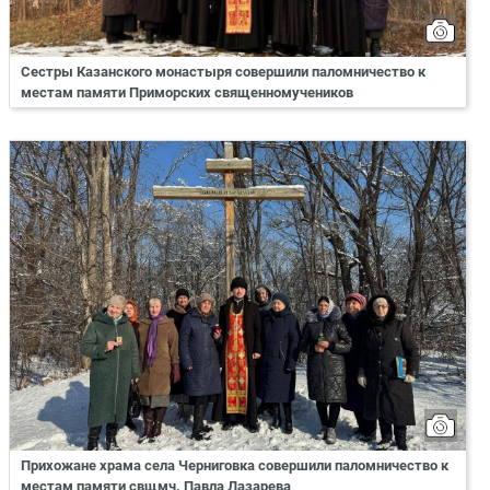
Сестры Казанского монастыря совершили паломничество к
местам памяти Приморских священномучеников
Прихожане храма села Черниговка совершили паломничество к
местам памяти свщмч. Павла Лазарева