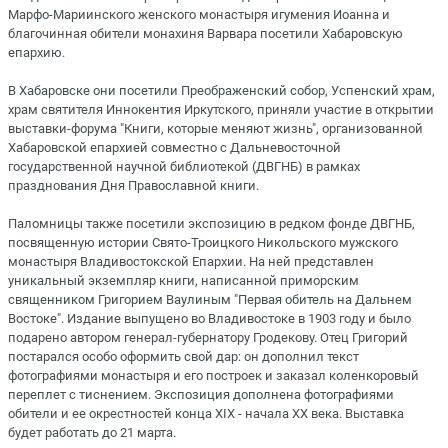
Марфо-Мариинского женского монастыря игумения Иоанна и
благочинная обители монахиня Варвара посетили Хабаровскую
епархию.
В Хабаровске они посетили Преображенский собор, Успенский храм,
храм святителя Иннокентия Иркутского, приняли участие в открытии
выставки-форума "Книги, которые меняют жизнь", организованной
Хабаровской епархией совместно с Дальневосточной
государственной научной библиотекой (ДВГНБ) в рамках
празднования Дня Православной книги.
Паломницы также посетили экспозицию в редком фонде ДВГНБ,
посвященную истории Свято-Троицкого Никольского мужского
монастыря Владивостокской Епархии. На ней представлен
уникальный экземпляр книги, написанной приморским
священником Григорием Ваулиным "Первая обитель на Дальнем
Востоке". Издание выпущено во Владивостоке в 1903 году и было
подарено автором генерал-губернатору Гродекову. Отец Григорий
постарался особо оформить свой дар: он дополнил текст
фотографиями монастыря и его построек и заказал коленкоровый
переплет с тиснением. Экспозиция дополнена фотографиями
обители и ее окрестностей конца XIX - начала XX века. Выставка
будет работать до 21 марта.