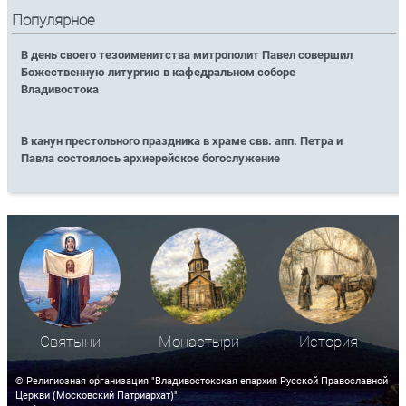
Популярное
В день своего тезоименитства митрополит Павел совершил
Божественную литургию в кафедральном соборе
Владивостока
В канун престольного праздника в храме свв. апп. Петра и
Павла состоялось архиерейское богослужение
Святыни
Монастыри
История
© Религиозная организация "Владивостокская епархия Русской Православной
Церкви (Московский Патриархат)"