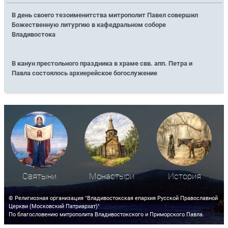
В день своего тезоименитства митрополит Павел совершил
Божественную литургию в кафедральном соборе
Владивостока
В канун престольного праздника в храме свв. апп. Петра и
Павла состоялось архиерейское богослужение
Святыни
Монастыри
История
© Религиозная организация "Владивостокская епархия Русской Православной
Церкви (Московский Патриархат)"
По благословению митрополита Владивостокского и Приморского Павла.