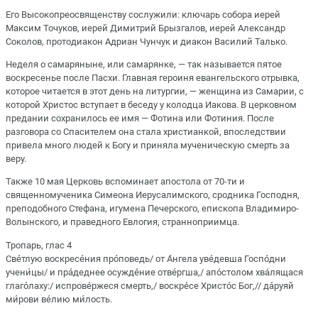
Его Высокопреосвященству сослужили: ключарь собора иерей
Максим Точуков, иерей Димитрий Брызгалов, иерей Александр
Соколов, протодиакон Адриан Чунчук и диакон Василий Талько.
Неделя о самаряныне, или самарянке, — так называется пятое
воскресенье после Пасхи. Главная героиня евангельского отрывка,
которое читается в этот день на литургии, — женщина из Самарии, с
которой Христос вступает в беседу у колодца Иакова. В церковном
предании сохранилось ее имя — Фотина или Фотиния. После
разговора со Спасителем она стала христианкой, впоследствии
привела много людей к Богу и приняла мученическую смерть за
веру.
Также 10 мая Церковь вспоминает апостола от 70-ти и
священномученика Симеона Иерусалимского, сродника Господня,
преподобного Стефана, игумена Печерского, епископа Владимиро-
Волынского, и праведного Евлогия, странноприимца.
Тропарь, глас 4
Све́тлую воскресе́ния про́поведь/ от А́нгела уве́девша Госпо́дни
учени́цы/ и пра́деднее осужде́ние отве́ргша,/ апо́столом хва́лящася
глаго́лаху:/ испрове́ржеся смерть,/ воскре́се Христо́с Бог,// да́руяй
ми́рови ве́лию ми́лость.