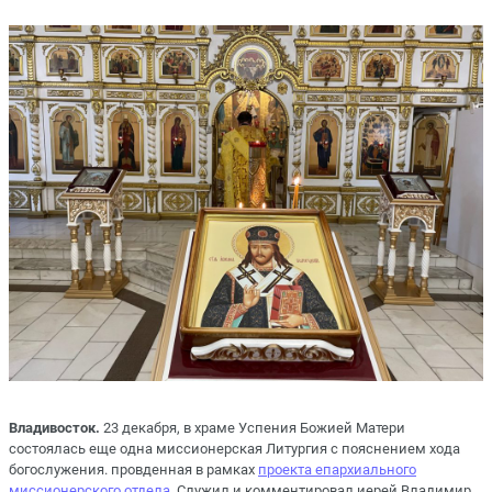
Владивосток.
23 декабря, в храме Успения Божией Матери
состоялась еще одна миссионерская Литургия с пояснением хода
богослужения. провденная в рамках
проекта епархиального
миссионерского отдела.
Служил и комментировал иерей Владимир