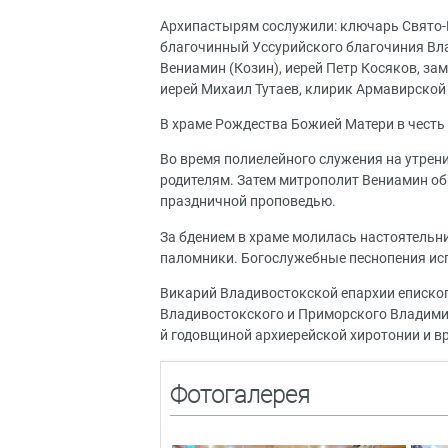
Архипастырям сослужили: ключарь Свято-
благочинный Уссурийского благочиния Вл
Вениамин (Козин), иерей Петр Косяков, за
иерей Михаил Тутаев, клирик Армавирской
В храме Рождества Божией Матери в честь
Во время полиелейного служения на утрен
родителям. Затем митрополит Вениамин о
праздничной проповедью.
За бдением в храме молилась настоятельн
паломники. Богослужебные песнопения ис
Викарий Владивостокской епархии еписко
Владивостокского и Приморского Владимир
й годовщиной архиерейской хиротонии и вр
Фотогалерея