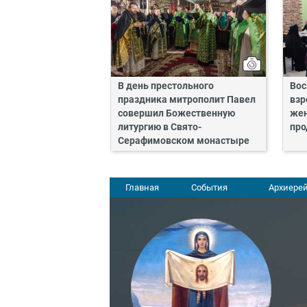
В день престольного
Вос
праздника митрополит Павел
взр
совершил Божественную
жен
литургию в Свято-
про
Серафимовском монастыре
Главная
События
Архиерей