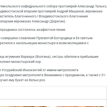
Никольского кафедрального собора протоиерей Александр Талько,
адивостокской епархии протоиерей Андрей Машанов, иеромонах
меститель благочинного I Владивостокского благочиния
 епархии иеромонах Александр (Дерягин).
 праздника состоялось акафистное пение.
и совершено славление Пресвятой Богородице и Ея святым
братился к насельницам монастыря и всем молящимся с
ица игумения Варвара (Волгина), сестры обители и прибывшие
полнил монастырский хор.
п Уссурийский Иннокентий от имени митрополита
а поздравил митрополита Вениамина с праздником, а также с 31-
учил ему букет из белых роз.