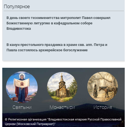
Популярное
В день своего тезоименитства митрополит Павел совершил
Божественную литургию в кафедральном соборе
Владивостока
В канун престольного праздника в храме свв. апп. Петра и
Павла состоялось архиерейское богослужение
Святыни
Монастыри
История
© Религиозная организация "Владивостокская епархия Русской Православной
Церкви (Московский Патриархат)"