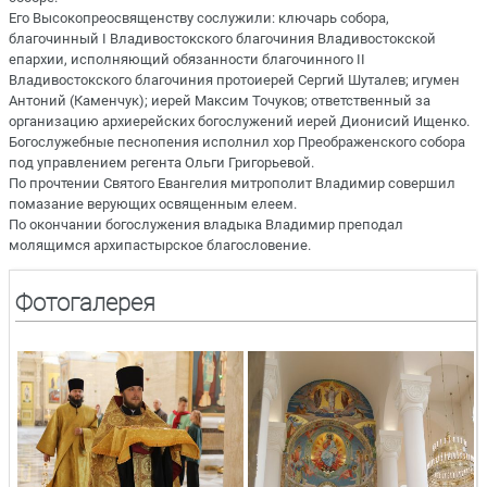
Его Высокопреосвященству сослужили: ключарь собора,
благочинный I Владивостокского благочиния Владивостокской
епархии, исполняющий обязанности благочинного II
Владивостокского благочиния протоиерей Сергий Шуталев; игумен
Антоний (Каменчук); иерей Максим Точуков; ответственный за
организацию архиерейских богослужений иерей Дионисий Ищенко.
Богослужебные песнопения исполнил хор Преображенского собора
под управлением регента Ольги Григорьевой.
По прочтении Святого Евангелия митрополит Владимир совершил
помазание верующих освященным елеем.
По окончании богослужения владыка Владимир преподал
молящимся архипастырское благословение.
Фотогалерея