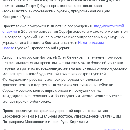
1-8 августа 2023 года в парке искусств «Музеон» в Москве (рядом с
памятником Петру I) будет организована фотовыставка
«Монашество. Тихоокеанский рубеж», приуроченная ко Дню
Крещения Руси.
Проект также приурочен к 30-летию возрождения
Владивостокской
епархии
и 20-летию основания Серафимовского мужского монастыря
на острове Русский. Ранее выставка экспонировалась в культурных
учреждениях Дальнего Востока, а также в
Издательском
Совете
Русской Православной Церкви.
Автор — приморский фотограф Олег Семенов — в течение полутора
лет занимался этим проектом, желая как можно более объективно
передать зрителю повседневную жизнь дальневосточного мужского
монастыря на такой удаленной точке, как остров Русский.
Фотохудожник работал в жанрах репортажной съемки и
художественного портрета. На снимках запечатлены пейзажи
Серафимовского монастыря, монахи и послушники, их
каждодневные послушания: богослужения, иконописание, чтение в
монастырской библиотеке.
Проект реализуется в рамках дорожной карты по развитию
церковной жизни на Дальнем Востоке, утвержденной Святейшим
Патриархом Московским и всея Руси Кириллом.