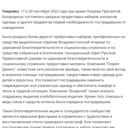
Покровка
. 17 и 20 сентября 2023 года при храме Покрова Пресвятой
Богородицы состоялась раздача продуктовых наборов, матрасов,
одежды и других предметов первой необходимости пострадавшим от
наводнения.
Было роздано более двухсот пробуктовых наборов, приобретенных на
средства выделенные отделом Владивостокской епархии по
церковной благотворительности и социальному служению и на
средства собранные в благочинии. Синодальный отдел Русской
Православной Церкви по церковной благотворительности и
социальному служению предоставил матрасы. Компания "Глория
Джинс", известная сеть магазинов одежды, также внесла свой вклад
в оказание помощи пострадавшим, предоставив новую одежду для
детей и взрослых. Это позволит пострадавшим заменить
поврежденную или утраченную одежду и обеспечить комфорт и
тепло в трудной ситуации. Компания "Владхлеб" также оказала
поддержку, выделив хлебобулочные изделия. Кроме того, помощь в
виде соков и средств гигиены была передана пострадавшим.
Такие благотворительные акции и солидарность сообщества
являются важными факторами в справлении с трудностями и
восстановлении после природных катастроф. Они позволяют
пострадавшим почувствовать поддержку и заботу, помогает им