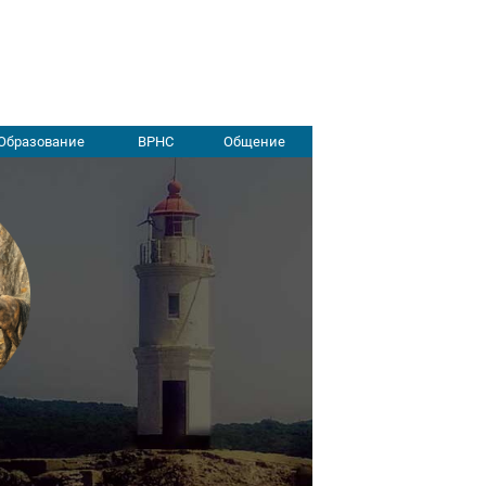
Образование
ВРНС
Общение