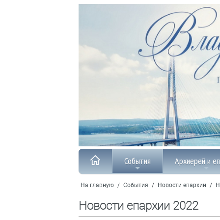
События
Архиерей и е
На главную
/
События
/
Новости епархии
/
Н
Новости епархии 2022