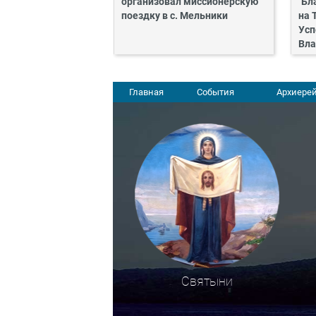
организовал миссионерскую
"Бл
поездку в с. Мельники
на 
Усп
Вла
Главная
События
Архиерей
Святыни