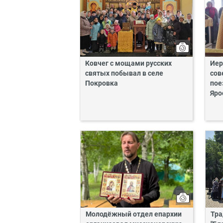
Ковчег с мощами русских
Иер
святых побывал в селе
сов
Покровка
пое
Яро
Молодёжный отдел епархии
Тра