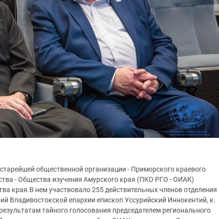
 старейшей общественной организации - Приморского краевого
ства - Общества изучения Амурского края (ПКО РГО - ОИАК)
тва края.В нем участвовало 255 действительных членов отделения
рий Владивостокской епархии епископ Уссурийский Иннокентий, к.
о результатам тайного голосования председателем регионального