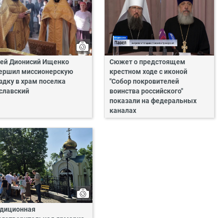
ей Дионисий Ищенко
Сюжет о предстоящем
ершил миссионерскую
крестном ходе с иконой
здку в храм поселка
"Собор покровителей
славский
воинства российского"
показали на федеральных
каналах
диционная