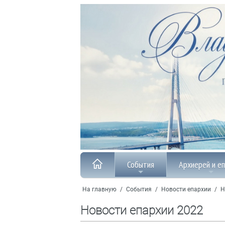
События
Архиерей и е
На главную
/
События
/
Новости епархии
/
Н
Новости епархии 2022