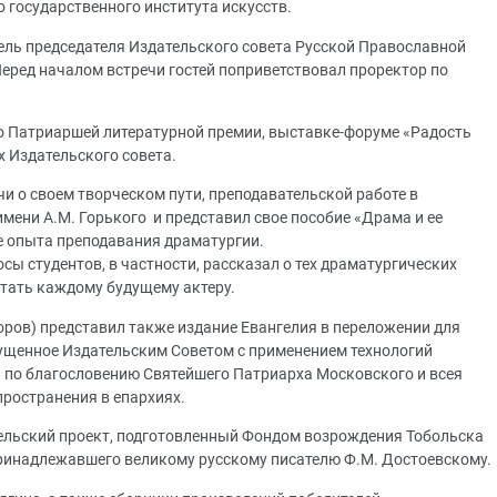
 государственного института искусств.
тель председателя Издательского совета Русской Православной
еред началом встречи гостей поприветствовал проректор по
о Патриаршей литературной премии, выставке-форуме «Радость
х Издательского совета.
и о своем творческом пути, преподавательской работе в
мени А.М. Горького и представил свое пособие «Драма и ее
ве опыта преподавания драматургии.
ы студентов, в частности, рассказал о тех драматургических
тать каждому будущему актеру.
оров) представил также издание Евангелия в переложении для
пущенное Издательским Советом с применением технологий
а по благословению Святейшего Патриарха Московского и всея
пространения в епархиях.
ельский проект, подготовленный Фондом возрождения Тобольска
ринадлежавшего великому русскому писателю Ф.М. Достоевскому.