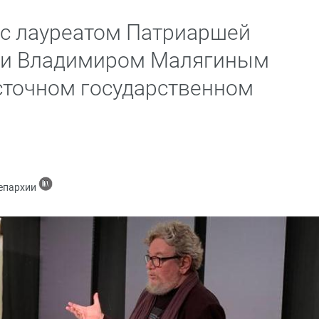
 с лауреатом Патриаршей
ии Владимиром Малягиным
сточном государственном
 епархии