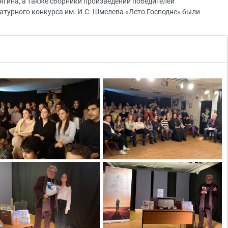
ягина, а также сборники произведений победителей
турного конкурса им. И.С. Шмелева «Лето Господне» были