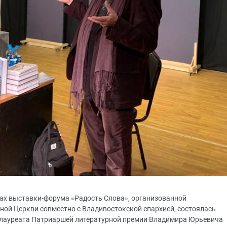
мках выставки-форума «Радость Слова», организованной
ой Церкви совместно с Владивостокской епархией, состоялась
, лауреата Патриаршей литературной премии Владимира Юрьевича