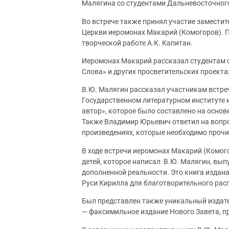
Малягина со студентами Дальневосточного
Во встрече также принял участие замести
Церкви иеромонах Макарий (Комогоров). П
творческой работе А.К. Капитан.
Иеромонах Макарий рассказал студентам 
Слова» и других просветительских проекта
В.Ю. Малягин рассказал участникам встреч
Государственном литературном институте и
автор», которое было составлено на осно
Также Владимир Юрьевич ответил на вопрос
произведениях, которые необходимо прочи
В ходе встречи иеромонах Макарий (Комог
детей, которое написал В.Ю. Малягин, вы
дополненной реальности. Это книга издан
Руси Кирилла для благотворительного рас
Был представлен также уникальный издат
— факсимильное издание Нового Завета, п