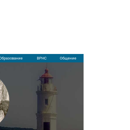
Образование
ВРНС
Общение