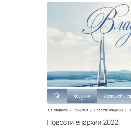
События
Архиерей и е
На главную
/
События
/
Новости епархии
/
Н
Новости епархии 2022