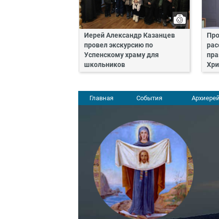
Иерей Александр Казанцев
Про
провел экскурсию по
рас
Успенскому храму для
пра
школьников
Хри
Главная
События
Архиерей