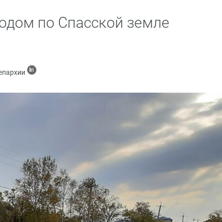
одом по Спасской земле
 епархии