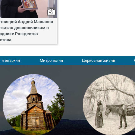
тоиерей Андрей Машанов
сказал дошкольникам о
зднике Рождества
стова
 и епархия
Митрополия
Церковная жизнь