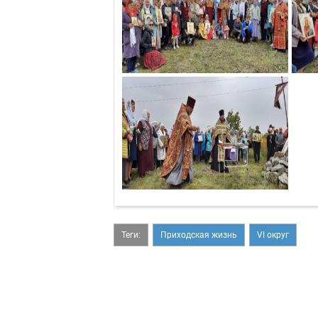
Теги:
Приходская жизнь
VI округ