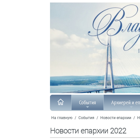
События
Архиерей и е
На главную
/
События
/
Новости епархии
/
Н
Новости епархии 2022