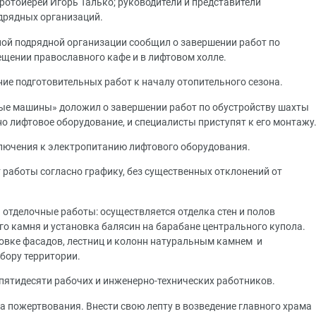
отоиерей Игорь Талько; руководители и представители
дрядных организаций.
ной подрядной организации сообщил о завершении работ по
ещении православного кафе и в лифтовом холле.
ие подготовительных работ к началу отопительного сезона.
е машины» доложил о завершении работ по обустройству шахты
о лифтовое оборудование, и специалисты приступят к его монтажу
лючения к электропитанию лифтового оборудования.
работы согласно графику, без существенных отклонений от
 отделочные работы: осуществляется отделка стен и полов
о камня и установка балясин на барабане центрального купола.
вке фасадов, лестниц и колонн натуральным камнем и
бору территории.
 пятидесяти рабочих и инженерно-технических работников.
а пожертвования. Внести свою лепту в возведение главного храма