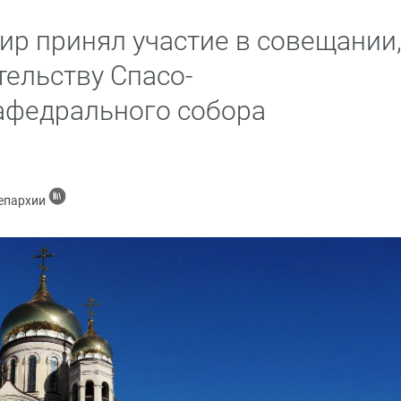
р принял участие в совещании
ельству Спасо-
афедрального собора
 епархии