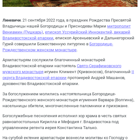
Линевичи
. 21 сентября 2022 года, в праздник Рождества Пресвятой
Владычицы нашей Богородицы и Приснодевы Марии
митрополит
Вениамин (Пушкарь)
,
епископ Уссурийский Иннокентий, викарий
Владивостокской епархии
, епископ Арсеньевский и Дальнегорский
Гурий совершили Божественную литургию в
Богородице-
Рождественском женском монастыре
.
Архипастырям сослужили благочинный монастырей
Владивостокской епархии настоятель
Свято-Серафимовского
мужского монастыря
игумен Климент (Кривоносов), благочинный
II
округа Владивостокской епархии
протоиерей Андрей Машанов,
духовенство Владивостокской епархии.
За богослужением молились настоятельница Богородице-
Рождественского женского монастыря игумения Варвара (Волгина),
насельницы обители, многочисленные паломники и прихожане.
Богослужебные песнопения исполнил хор храма в честь святых
равноапостольных Кирилла и Мефодия г. Владивостока под
управлением регента иерея Константина Талько.
На сугубой ектение архепастыри вознесли молитвы ко Господу о