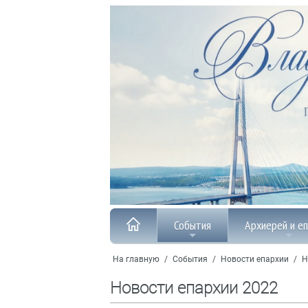
События
Архиерей и е
На главную
/
События
/
Новости епархии
/
Н
Новости епархии 2022