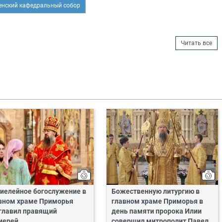
нский кафедральный собор
Читать все
иелейное богослужение в
Божественную литургию в
вном храме Приморья
главном храме Приморья в
главил правящий
день памяти пророка Илии
иерей
совершил митрополит Павел