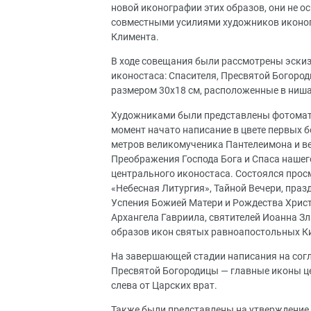
новой иконографии этих образов, они не ос
совместными усилиями художников иконоп
Климента.
В ходе совещания были рассмотрены эскиз
иконостаса: Спасителя, Пресвятой Богоро
размером 30х18 см, расположенные в нишах
Художниками были представлены фотомате
момент начато написание в цвете первых б
метров великомученика Пантелеимона и в
Преображения Господа Бога и Спаса нашего
центрального иконостаса. Состоялся прос
«Небесная Литургия», Тайной Вечери, пра
Успения Божией Матери и Рождества Христ
Архангела Гавриила, святителей Иоанна З
образов икон святых равноапостольных К
На завершающей стадии написания на согл
Пресвятой Богородицы — главные иконы це
слева от Царских врат.
Также были представлены на утверждение 