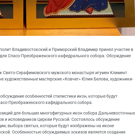
рополит Владивостокский и Приморский Владимир принял участие в
для Спасо-Преображенского кафедрального собора. Обсуждение
ик Свято-Серафимовского мужского монастыря игумен Климент
е художественные мастерские «Ковчег» Юлия Белова, художники-
бсуждение особенностей стилистики икон, которые будут
Спасо-Преображенского кафедрального собора.
озиций для больших многофигурных икон собора Дальневосточных
ов и исповедников Церкви Русской. Состоялось обсуждение
ции, выбора святых, которые будут изображены на иконе
сской. Особенностью обсуждаемых эскизов является создание