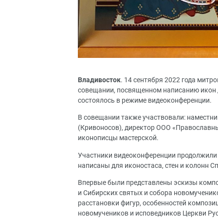
Владивосток
. 14 сентября 2022 года мит
совещании, посвященном написанию икон 
состоялось в режиме видеоконференции.
В совещании также участвовали: наместн
(Кривоносов), директор ООО «Православны
иконописцы мастерской.
Участники видеоконференции продолжили о
написаны для иконостаса, стен и колонн 
Впервые были представлены эскизы комп
и Сибирских святых и собора новомученик
расстановки фигур, особенностей компози
новомучеников и исповедников Церкви Ру