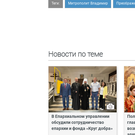
Теги:
Митрополит Владимир
Преображе
Новости по теме
В Епархиальном управлении
Пол
обсудили сотрудничество
гла
епархии и фонда «Круг добра»
воз
арх