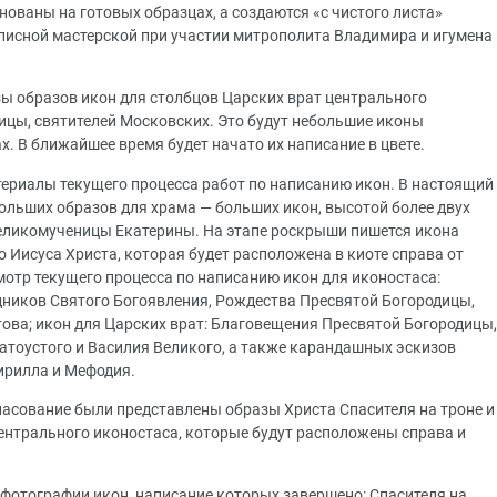
нованы на готовых образцах, а создаются «с чистого листа»
исной мастерской при участии митрополита Владимира и игумена
ы образов икон для столбцов Царских врат центрального
дицы, святителей Московских. Это будут небольшие иконы
. В ближайшее время будет начато их написание в цвете.
риалы текущего процесса работ по написанию икон. В настоящий
ольших образов для храма — больших икон, высотой более двух
еликомученицы Екатерины. На этапе роскрыши пишется икона
 Иисуса Христа, которая будет расположена в киоте справа от
мотр текущего процесса по написанию икон для иконостаса:
здников Святого Богоявления, Рождества Пресвятой Богородицы,
ова; икон для Царских врат: Благовещения Пресвятой Богородицы,
латоустого и Василия Великого, а также карандашных эскизов
ирилла и Мефодия.
асование были представлены образы Христа Спасителя на троне и
нтрального иконостаса, которые будут расположены справа и
фотографии икон, написание которых завершено: Спасителя на