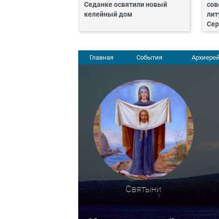
Седанке освятили новый
сов
келейный дом
лит
Сер
Главная
События
Архиерей
Святыни