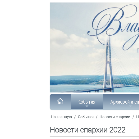
События
Архиерей и е
На главную
/
События
/
Новости епархии
/
Н
Новости епархии 2022