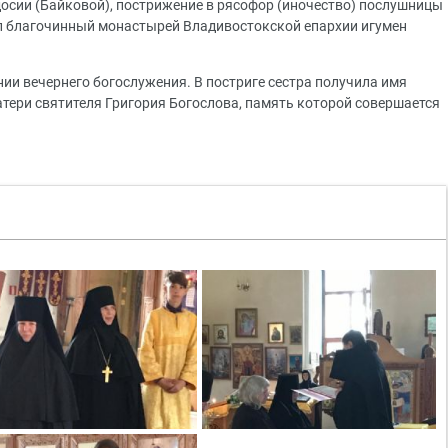
сии (Байковой), пострижение в рясофор (иночество) послушницы
 благочинный монастырей Владивостокской епархии игумен
ии вечернего богослужения. В постриге сестра получила имя
атери святителя Григория Богослова, память которой совершается