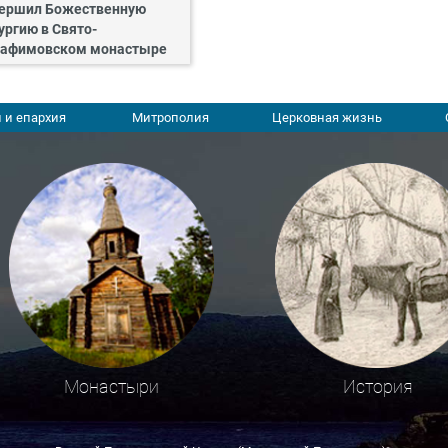
ершил Божественную
ургию в Свято-
афимовском монастыре
 и епархия
Митрополия
Церковная жизнь
Монастыри
История