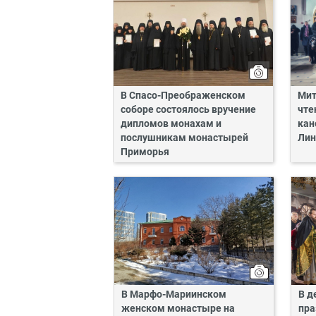
В Спасо-Преображенском
Мит
соборе состоялось вручение
чте
дипломов монахам и
кан
послушникам монастырей
Лин
Приморья
В Марфо-Мариинском
В д
женском монастыре на
пра