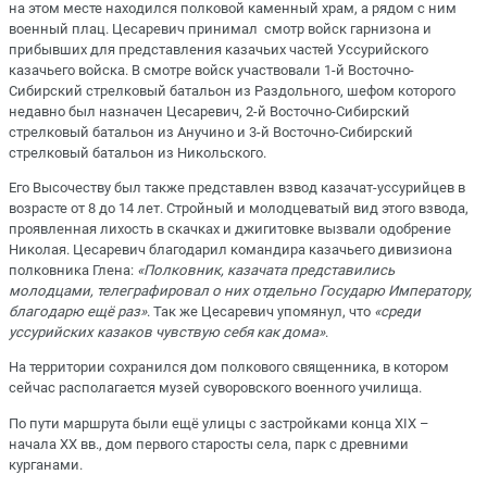
на этом месте находился полковой каменный храм, а рядом с ним
военный плац. Цесаревич принимал смотр войск гарнизона и
прибывших для представления казачьих частей Уссурийского
казачьего войска. В смотре войск участвовали 1-й Восточно-
Сибирский стрелковый батальон из Раздольного, шефом которого
недавно был назначен Цесаревич, 2-й Восточно-Сибирский
стрелковый батальон из Анучино и 3-й Восточно-Сибирский
стрелковый батальон из Никольского.
Его Высочеству был также представлен взвод казачат-уссурийцев в
возрасте от 8 до 14 лет. Стройный и молодцеватый вид этого взвода,
проявленная лихость в скачках и джигитовке вызвали одобрение
Николая. Цесаревич благодарил командира казачьего дивизиона
полковника Глена:
«Полковник, казачата представились
молодцами, телеграфировал о них отдельно Государю Императору,
благодарю ещё раз»
. Так же Цесаревич упомянул, что
«среди
уссурийских казаков чувствую себя как дома»
.
На территории сохранился дом полкового священника, в котором
сейчас располагается музей суворовского военного училища.
По пути маршрута были ещё улицы с застройками конца XIX –
начала XX вв., дом первого старосты села, парк с древними
курганами.