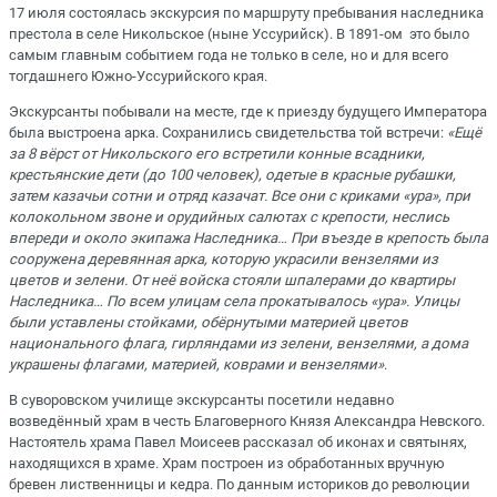
17 июля состоялась экскурсия по маршруту пребывания наследника
престола в селе Никольское (ныне Уссурийск). В 1891-ом это было
самым главным событием года не только в селе, но и для всего
тогдашнего Южно-Уссурийского края.
Экскурсанты побывали на месте, где к приезду будущего Императора
была выстроена арка. Сохранились свидетельства той встречи:
«Ещё
за 8 вёрст от Никольского его встретили конные всадники,
крестьянские дети (до 100 человек), одетые в красные рубашки,
затем казачьи сотни и отряд казачат. Все они с криками «ура», при
колокольном звоне и орудийных салютах с крепости, неслись
впереди и около экипажа Наследника… При въезде в крепость была
сооружена деревянная арка, которую украсили вензелями из
цветов и зелени. От неё войска стояли шпалерами до квартиры
Наследника… По всем улицам села прокатывалось «ура». Улицы
были уставлены стойками, обёрнутыми материей цветов
национального флага, гирляндами из зелени, вензелями, а дома
украшены флагами, материей, коврами и вензелями»
.
В суворовском училище экскурсанты посетили недавно
возведённый храм в честь Благоверного Князя Александра Невского.
Настоятель храма Павел Моисеев рассказал об иконах и святынях,
находящихся в храме. Храм построен из обработанных вручную
бревен лиственницы и кедра. По данным историков до революции