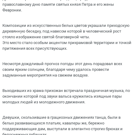
православному дню памяти святых князя Петра и его жены
Февронии.
Композиции из искусственных белых цветов украшали приходскую
деревянную беседку, под навесом которой в человеческий рост
стояло изображение святой благоверной четы.
Это место стало особым акцентом прихрамовой территории и точкой
притяжения всех присутствующих.
Несмотря дождливый прогноз погоды этот день порадовал всех
своим ярким солнцем, благодаря чему удалось провести
задуманные мероприятия на свежем воздухе.
Выходивших из храма прихожан встречала праздничная музыка, по
окончании которой под звуки вальса кружились изящные пары
молодых людей из молодежного движения.
Девушки, скользившие в грациозных движениях танца, были в
белых развивающихся платьях, кавалеры же, бережно
поддерживающие дам, выступали в элегантно строгих брюках и
белоснежных рубашках.