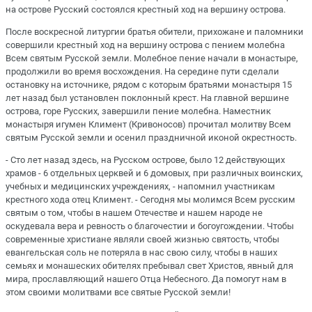
на острове Русский состоялся крестный ход на вершину острова.
После воскресной литургии братья обители, прихожане и паломники
совершили крестный ход на вершину острова с пением молебна
Всем святым Русской земли. Молебное пение начали в монастыре,
продолжили во время восхождения. На середине пути сделали
остановку на источнике, рядом с которым братьями монастыря 15
лет назад был установлен поклонный крест. На главной вершине
острова, горе Русских, завершили пение молебна. Наместник
монастыря игумен Климент (Кривоносов) прочитал молитву Всем
святым Русской земли и осенил праздничной иконой окрестность.
- Сто лет назад здесь, на Русском острове, было 12 действующих
храмов - 6 отдельных церквей и 6 домовых, при различных воинских,
учебных и медицинских учреждениях, - напомнил участникам
крестного хода отец Климент. - Сегодня мы молимся Всем русским
святым о том, чтобы в нашем Отечестве и нашем народе не
оскудевала вера и ревность о благочестии и богоугождении. Чтобы
современные христиане являли своей жизнью святость, чтобы
евангельская соль не потеряла в нас свою силу, чтобы в наших
семьях и монашеских обителях пребывал свет Христов, явный для
мира, прославляющий нашего Отца Небесного. Да помогут нам в
этом своими молитвами все святые Русской земли!