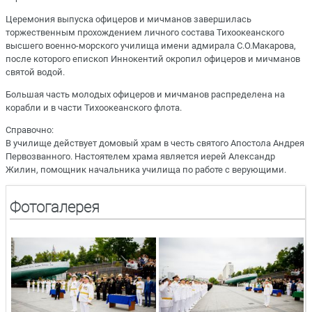
Церемония выпуска офицеров и мичманов завершилась
торжественным прохождением личного состава Тихоокеанского
высшего военно-морского училища имени адмирала С.О.Макарова,
после которого епископ Иннокентий окропил офицеров и мичманов
святой водой.
Большая часть молодых офицеров и мичманов распределена на
корабли и в части Тихоокеанского флота.
Справочно:
В училище действует домовый храм в честь святого Апостола Андрея
Первозванного. Настоятелем храма является иерей Александр
Жилин, помощник начальника училища по работе с верующими.
Фотогалерея