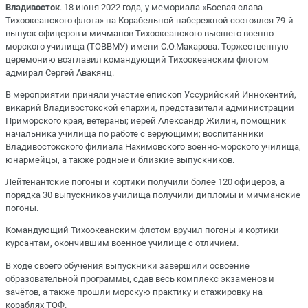
Владивосток
. 18 июня 2022 года, у мемориала «Боевая слава
Тихоокеанского флота» на Корабельной набережной состоялся 79-й
выпуск офицеров и мичманов Тихоокеанского высшего военно-
морского училища (ТОВВМУ) имени С.О.Макарова. Торжественную
церемонию возглавил командующий Тихоокеанским флотом
адмирал Сергей Авакянц.
В мероприятии приняли участие епископ Уссурийский Иннокентий,
викарий Владивостокской епархии, представители администрации
Приморского края, ветераны; иерей Александр Жилин, помощник
начальника училища по работе с верующими; воспитанники
Владивостокского филиала Нахимовского военно-морского училища,
юнармейцы, а также родные и близкие выпускников.
Лейтенантские погоны и кортики получили более 120 офицеров, а
порядка 30 выпускников училища получили дипломы и мичманские
погоны.
Командующий Тихоокеанским флотом вручил погоны и кортики
курсантам, окончившим военное училище с отличием.
В ходе своего обучения выпускники завершили освоение
образовательной программы, сдав весь комплекс экзаменов и
зачётов, а также прошли морскую практику и стажировку на
кораблях ТОФ.