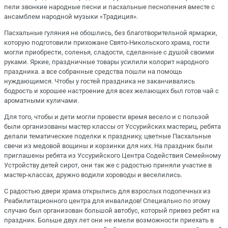
пели звонкие народные песни и пасхальные песнопения вместе с
ансамблем народной музыки «Традиция».
Пасхальные гуляния не обошлись, без благотворительной ярмарки,
которую подготовили прихожане Свято-Никольского храма, гости
могли приобрести, соленья, сладости, сделанные с душой своими
руками. Яркие, праздничные товары усилили колорит народного
праздника. а все собранные средства пошли на помощь
нуждающимся. Чтобы у гостей праздника не заканчивались
бодрость и хорошее настроение для всех желающих был готов чай с
ароматными куличами.
Для того, чтобы и дети могли провести время весело и с пользой
были организованы мастер классы от Уссурийских мастериц, ребята
делали тематические поделки к празднику, цветные Пасхальные
свечи из медовой вощины и корзинки для них. На праздник были
приглашены ребята из Уссурийского Центра Содействия Семейному
Устройству детей сирот, они так же с радостью приняли участие в
мастер-классах, дружно водили хороводы и веселились.
С радостью двери храма открылись для взрослых подопечных из
Реабилитационного центра для инвалидов! Специально по этому
случаю был организован большой автобус, который привез ребят на
праздник. Больше двух лет они не имели возможности приехать в