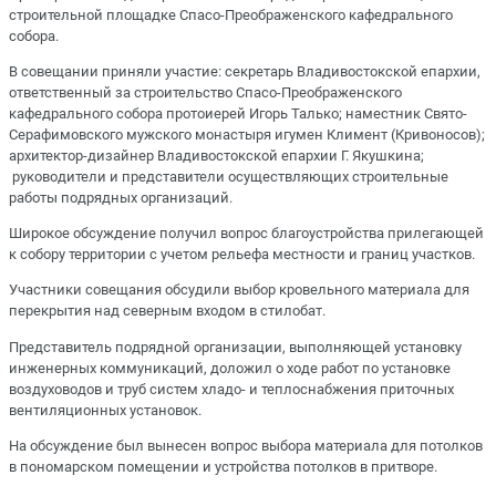
строительной площадке Спасо-Преображенского кафедрального
собора.
В совещании приняли участие: секретарь Владивостокской епархии,
ответственный за строительство Спасо-Преображенского
кафедрального собора протоиерей Игорь Талько; наместник Свято-
Серафимовского мужского монастыря игумен Климент (Кривоносов);
архитектор-дизайнер Владивостокской епархии Г. Якушкина;
руководители и представители осуществляющих строительные
работы подрядных организаций.
Широкое обсуждение получил вопрос благоустройства прилегающей
к собору территории с учетом рельефа местности и границ участков.
Участники совещания обсудили выбор кровельного материала для
перекрытия над северным входом в стилобат.
Представитель подрядной организации, выполняющей установку
инженерных коммуникаций, доложил о ходе работ по установке
воздуховодов и труб систем хладо- и теплоснабжения приточных
вентиляционных установок.
На обсуждение был вынесен вопрос выбора материала для потолков
в пономарском помещении и устройства потолков в притворе.