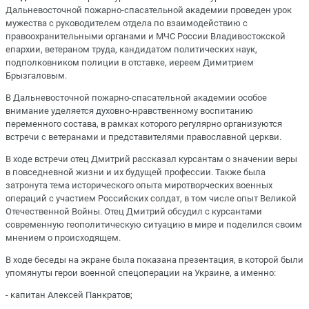
Дальневосточной пожарно-спасательной академии проведен урок
мужества с руководителем отдела по взаимодействию с
правоохранительными органами и МЧС России Владивостокской
епархии, ветераном труда, кандидатом политических наук,
подполковником полиции в отставке, иереем Димитрием
Брызгаловым.
В Дальневосточной пожарно-спасательной академии особое
внимание уделяется духовно-нравственному воспитанию
переменного состава, в рамках которого регулярно организуются
встречи с ветеранами и представителями православной церкви.
В ходе встречи отец Дмитрий рассказал курсантам о значении веры
в повседневной жизни и их будущей профессии. Также была
затронута тема исторического опыта миротворческих военных
операций с участием Российских солдат, в том числе опыт Великой
Отечественной Войны. Отец Дмитрий обсудил с курсантами
современную геополитическую ситуацию в мире и поделился своим
мнением о происходящем.
В ходе беседы на экране была показана презентация, в которой были
упомянуты герои военной спецоперации на Украине, а именно:
- капитан Алексей Панкратов;