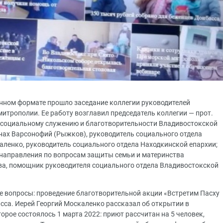
онном формате прошло заседание коллегии руководителей
итрополии. Ее работу возглавил председатель коллегии — прот.
о социальному служению и благотворительности Владивостокской
онах Варсонофий (Рыжков), руководитель социального отдела
аленко, руководитель социального отдела Находкинской епархии;
 направления по вопросам защиты семьи и материнства
ва, помощник руководителя социального отдела Владивостокской
 вопросы: проведение благотворительной акции «Встретим Пасху
са. Иерей Георгий Москаленко рассказал об открытии в
рое состоялось 1 марта 2022: приют рассчитан на 5 человек,