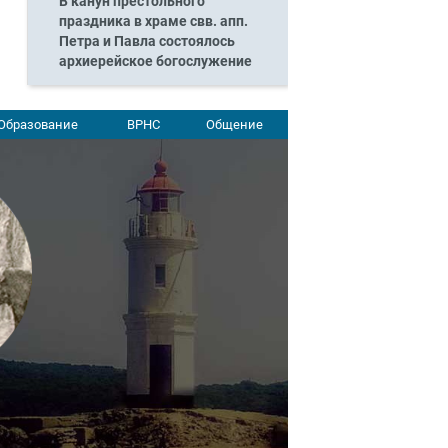
В канун престольного
праздника в храме свв. апп.
Петра и Павла состоялось
архиерейское богослужение
Образование
ВРНС
Общение