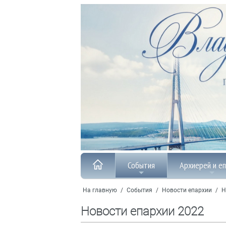
События
Архиерей и е
На главную
/
События
/
Новости епархии
/
Н
Новости епархии 2022