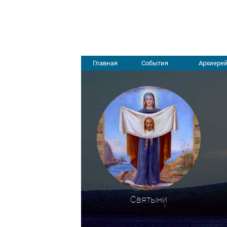
Главная
События
Архиерей
Святыни