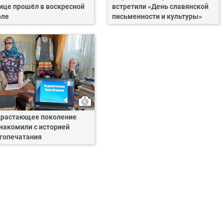
ице прошёл в воскресной
встретили «День славянской
оле
письменности и культуры»
растающее поколение
накомили с историей
гопечатания