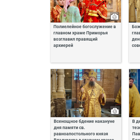
Полиелейное богослужение в
Бож
главном храме Приморья
гла
возглавил правящий
ден
архиерей
сов
Всенощное бдение накануне
В д
дня памяти св.
тез
равноапостольного князя
Пав