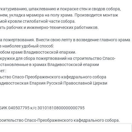
катуриванию, шпаклеванию и покраске стен и сводов собора,
нем, укладка мрамора на полу храма. Производится монтаж
мой кровли стилобатной части собора.
ать рабочих и инженерно-технических работников.
а пожертвования. Внести свою лепту в возведение главного храма
 наиболее удобный способ:
любом храме Владивостокской епархии.
 кружки для сбора пожертвований на строительство Спасо-
установленные в храмах Владивостокской епархии
ет:
льство Спасо-Преображенского кафедрального собора
ладивостокская Епархия Русской Православной Церкви
 БИК 040507795 к/с 30101810800000000795
троительство Спасо-Преображенского кафедрального собора.