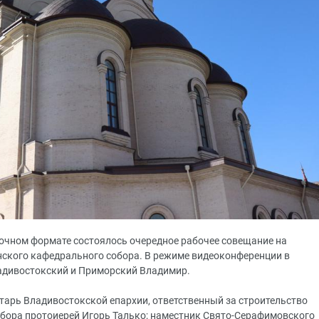
заочном формате состоялось очередное рабочее совещание на
ского кафедрального собора. В режиме видеоконференции в
адивостокский и Приморский Владимир.
тарь Владивостокской епархии, ответственный за строительство
бора протоиерей Игорь Талько; наместник Свято-Серафимовского