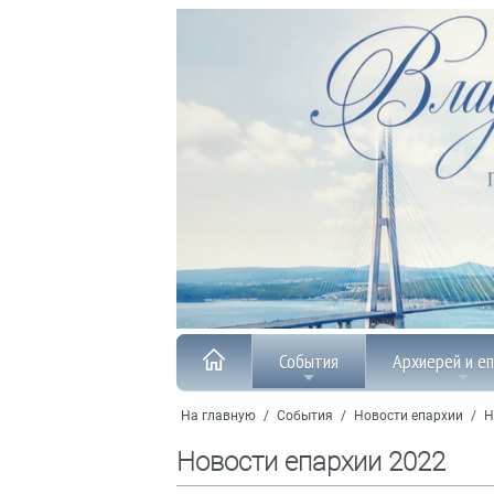
События
Архиерей и е
На главную
/
События
/
Новости епархии
/
Н
Новости епархии 2022