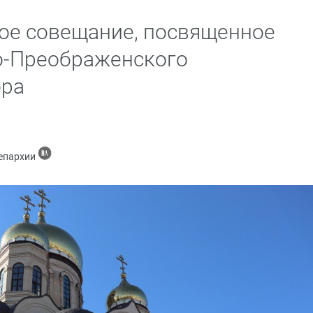
ое совещание, посвященное
о-Преображенского
ора
 епархии