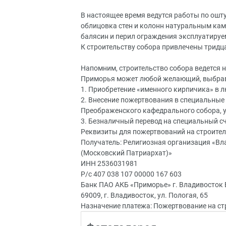
В настоящее время ведутся работы по ошту
облицовка стен и колонн натуральным кам
балясин и перил ограждения эксплуатируе
К строительству собора привлечены тридц
Напомним, строительство собора ведется н
Приморья может любой желающий, выбрав
1. Приобретение «именного кирпичика» в 
2. Внесение пожертвования в специальные
Преображенского кафедрального собора, 
3. Безналичный перевод на специальный сч
Реквизиты для пожертвований на строите
Получатель: Религиозная организация «В
(Московский Патриархат)»
ИНН 2536031981
Р/с 407 038 107 00000 167 603
Банк ПАО АКБ «Приморье» г. Владивосток
69009, г. Владивосток, ул. Пологая, 65
Назначение платежа: Пожертвование на с