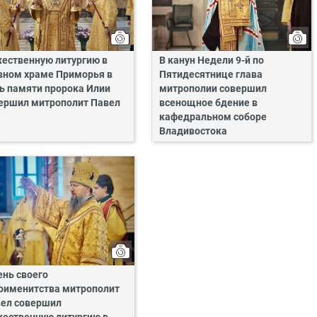
ественную литургию в
В канун Недели 9-й по
вном храме Приморья в
Пятидесятнице глава
ь памяти пророка Илии
митрополии совершил
ершил митрополит Павел
всенощное бдение в
кафедральном соборе
Владивостока
ень своего
оименитства митрополит
ел совершил