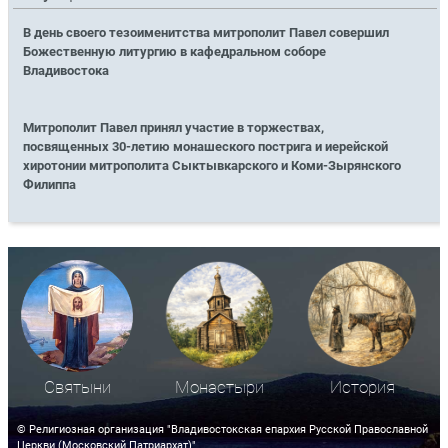
В день своего тезоименитства митрополит Павел совершил
Божественную литургию в кафедральном соборе
Владивостока
Митрополит Павел принял участие в торжествах,
посвященных 30-летию монашеского пострига и иерейской
хиротонии митрополита Сыктывкарского и Коми-Зырянского
Филиппа
Святыни
Монастыри
История
© Религиозная организация "Владивостокская епархия Русской Православной
Церкви (Московский Патриархат)"