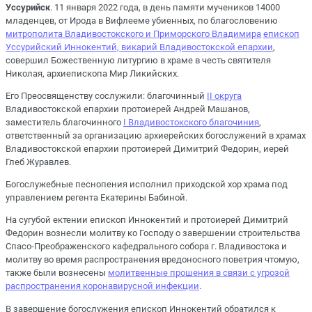
Уссурийск
. 11 января 2022 года, в день памяти мучеников 14000
младенцев, от Ирода в Вифлееме убиенных, по благословению
митрополита Владивостокского и Приморского Владимира
епископ
Уссурийский Иннокентий, викарий Владивостокской епархии
,
совершил Божественную литургию в храме в честь святителя
Николая, архиепископа Мир Ликийских.
Его Преосвященству сослужили: благочинный
II округа
Владивостокской епархии протоиерей Андрей Машанов,
заместитель благочинного
I Владивостокского благочиния
,
ответственный за организацию архиерейских богослужений в храмах
Владивостокской епархии протоиерей Димитрий Федорин, иерей
Глеб Журавлев.
Богослужебные песнопения исполнил приходской хор храма под
управлением регента Екатерины Бабиной.
На сугубой ектении епископ Иннокентий и протоиерей Димитрий
Федорин вознесли молитву ко Господу о завершении строительства
Спасо-Преображенского кафедрального собора г. Владивостока и
молитву во время распространения вредоносного поветрия чтомую,
также были вознесены
молитвенные прошения в связи с угрозой
распространения коронавирусной инфекции
.
В завершение богослужения епископ Иннокентий обратился к