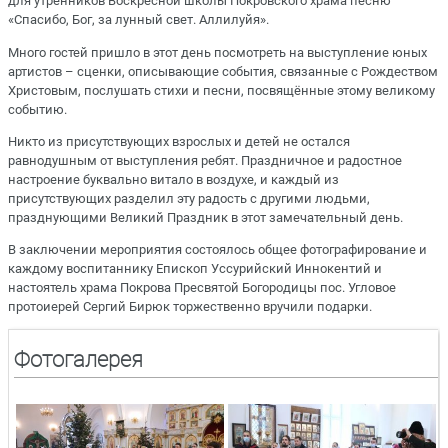
для утренников Воскресной школы Покровского храма песню
«Спасибо, Бог, за лунный свет. Аллилуйя».
Много гостей пришло в этот день посмотреть на выступление юных
артистов – сценки, описывающие события, связанные с Рождеством
Христовым, послушать стихи и песни, посвящённые этому великому
событию.
Никто из присутствующих взрослых и детей не остался
равнодушным от выступления ребят. Праздничное и радостное
настроение буквально витало в воздухе, и каждый из
присутствующих разделил эту радость с другими людьми,
празднующими Великий Праздник в этот замечательный день.
В заключении мероприятия состоялось общее фотографирование и
каждому воспитаннику Епископ Уссурийский Иннокентий и
настоятель храма Покрова Пресвятой Богородицы пос. Угловое
протоиерей Сергий Бирюк торжественно вручили подарки.
Фотогалерея