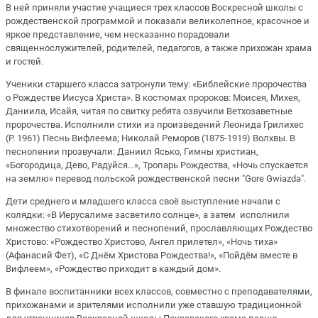
В ней приняли участие учащиеся трех классов Воскресной школы с
рождественской программой и показали великолепное, красочное и
яркое представление, чем несказанно порадовали
священнослужителей, родителей, педагогов, а также прихожан храма
и гостей.
Ученики старшего класса затронули тему: «Библейские пророчества
о Рождестве Иисуса Христа». В костюмах пророков: Моисея, Михея,
Даниила, Исайя, читая по свитку ребята озвучили Ветхозаветные
пророчества. Исполнили стихи из произведений Леонида Грилихес
(Р. 1961) Песнь Вифлеема; Николай Реморов (1875-1919) Волхвы. В
песнопении прозвучали: Даниил Ясько, Гимны христиан,
«Богородица, Дево, Радуйся…», Тропарь Рождества, «Ночь спускается
на землю» перевод польской рождественской песни "Gore Gwiazda".
Дети среднего и младшего класса своё выступление начали с
колядки: «В Иерусалиме засветило солнце», а затем исполнили
множество стихотворений и песнопений, прославляющих Рождество
Христово: «Рождество Христово, Ангел прилетел», «Ночь тиха»
(Афанасий Фет), «С Днём Христова Рождества!», «Пойдём вместе в
Вифлеем», «Рождество приходит в каждый дом».
В финале воспитанники всех классов, совместно с преподавателями,
прихожанами и зрителями исполнили уже ставшую традиционной