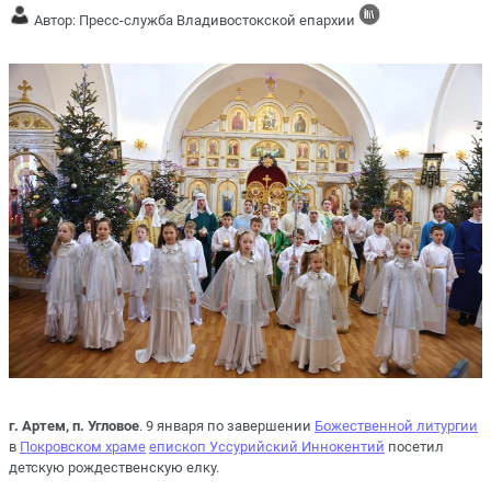
Автор: Пресс-служба Владивостокской епархии
г. Артем, п. Угловое
. 9 января по завершении
Божественной литургии
в
Покровском храме
епископ Уссурийский Иннокентий
посетил
детскую рождественскую елку.