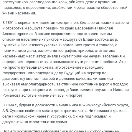
преступников, расследование краж, убийств, дела о крушении
пароходов, о переселении, снабжении и организации общественной
жизни населения.
В 1891 г. серьезным испытанием для него была организация встречи
и отработка маршрута поездки по краю цесаревича Николая
Александровича. В архиве сохранились подготовленные им
описания населенных пунктов маршрута от Владивостока до р.
Сунгача и Посьетского участка. В описаниях кратко и толково, с
пониманием дела, изложены география, природа, статистика
населенных мест; автор анализирует причины неудач заселения и
определяет перспективы и возможные пути решения проблем. Это
не просто путеводная схема, это отражение настоящего
государственного подхода к делу. Будущий император по
достоинству оценил настрой и деловые качества чиновника -
высказал ему благодарность за отличное состояние дорог и порядок
в округе, а при прощании Александр Васильевич получил от Николая
Романова золотые именные часы и портрет.
В 1894 г., будучи в должности начальника Южно-Уссурийского округа,
А.В. Суханов выбирал место для строительства Никольского храма в
селе Никольском (ныне г. Уссурийск). Он же подписывал и
документы на строительство храма.
Под его руководством оформлялись документы с обоснованием