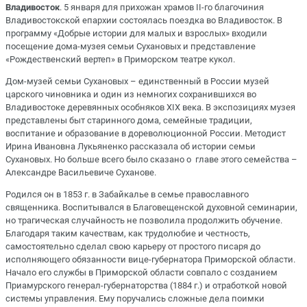
Владивосток
. 5 января для прихожан храмов II-го благочиния
Владивостокской епархии состоялась поездка во Владивосток. В
программу «Добрые истории для малых и взрослых» входили
посещение дома-музея семьи Сухановых и представление
«Рождественский вертеп» в Приморском театре кукол.
Дом-музей семьи Сухановых – единственный в России музей
царского чиновника и один из немногих сохранившихся во
Владивостоке деревянных особняков XIX века. В экспозициях музея
представлены быт старинного дома, семейные традиции,
воспитание и образование в дореволюционной России. Методист
Ирина Ивановна Лукьяненко рассказала об истории семьи
Сухановых. Но больше всего было сказано о главе этого семейства –
Александре Васильевиче Суханове.
Родился он в 1853 г. в Забайкалье в семье православного
священника. Воспитывался в Благовещенской духовной семинарии,
но трагическая случайность не позволила продолжить обучение.
Благодаря таким качествам, как трудолюбие и честность,
самостоятельно сделал свою карьеру от простого писаря до
исполняющего обязанности вице-губернатора Приморской области.
Начало его службы в Приморской области совпало с созданием
Приамурского генерал-губернаторства (1884 г.) и отработкой новой
системы управления. Ему поручались сложные дела поимки