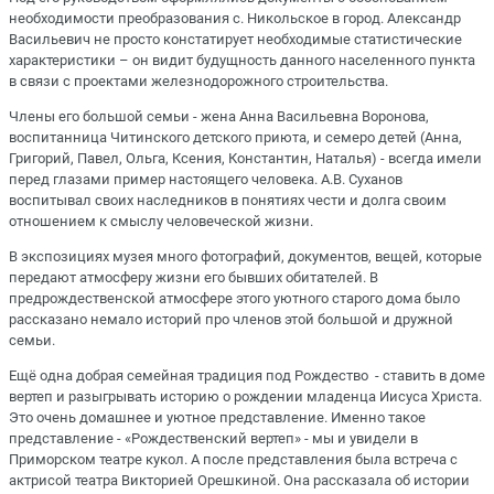
необходимости преобразования с. Никольское в город. Александр
Васильевич не просто констатирует необходимые статистические
характеристики – он видит будущность данного населенного пункта
в связи с проектами железнодорожного строительства.
Члены его большой семьи - жена Анна Васильевна Воронова,
воспитанница Читинского детского приюта, и семеро детей (Анна,
Григорий, Павел, Ольга, Ксения, Константин, Наталья) - всегда имели
перед глазами пример настоящего человека. А.В. Суханов
воспитывал своих наследников в понятиях чести и долга своим
отношением к смыслу человеческой жизни.
В экспозициях музея много фотографий, документов, вещей, которые
передают атмосферу жизни его бывших обитателей. В
предрождественской атмосфере этого уютного старого дома было
рассказано немало историй про членов этой большой и дружной
семьи.
Ещё одна добрая семейная традиция под Рождество - ставить в доме
вертеп и разыгрывать историю о рождении младенца Иисуса Христа.
Это очень домашнее и уютное
представление. Именно такое
представление - «Рождественский вертеп» - мы и увидели в
Приморском театре кукол. А после представления была встреча с
актрисой театра Викторией Орешкиной. Она рассказала об истории