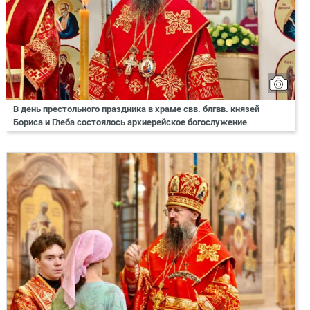
В день престольного праздника в храме свв. блгвв. князей
Бориса и Глеба состоялось архиерейское богослужение