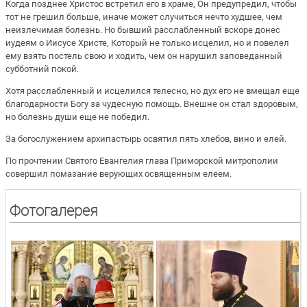
Когда позднее Христос встретил его в храме, Он предупредил, чтобы
тот не грешил больше, иначе может случиться нечто худшее, чем
неизлечимая болезнь. Но бывший расслабленный вскоре донес
иудеям о Иисусе Христе, Который не только исцелил, но и повелел
ему взять постель свою и ходить, чем он нарушил заповеданный
субботний покой.
Хотя расслабленный и исцелился телесно, но дух его не вмещал еще
благодарности Богу за чудесную помощь. Внешне он стал здоровым,
но болезнь души еще не победил.
За богослужением архипастырь освятил пять хлебов, вино и елей.
По прочтении Святого Евангелия глава Приморской митрополии
совершил помазание верующих освященным елеем.
Фотогалерея