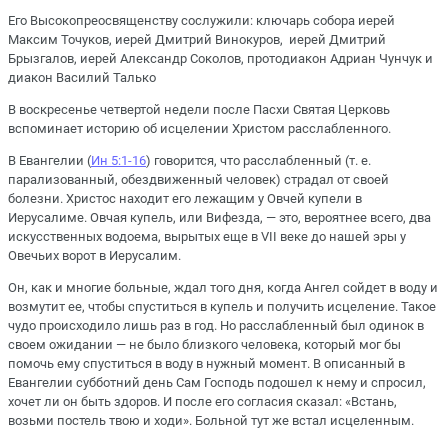
Его Высокопреосвященству сослужили: ключарь собора иерей
Максим Точуков, иерей Дмитрий Винокуров, иерей Дмитрий
Брызгалов, иерей Александр Соколов, протодиакон Адриан Чунчук и
диакон Василий Талько
В воскресенье четвертой недели после Пасхи Святая Церковь
вспоминает историю об исцелении Христом расслабленного.
В Евангелии (
Ин 5:1-16
) говорится, что расслабленный (т. е.
парализованный, обездвиженный человек) страдал от своей
болезни. Христос находит его лежащим у Овчей купели в
Иерусалиме. Овчая купель, или Вифезда, — это, вероятнее всего, два
искусственных водоема, вырытых еще в VII веке до нашей эры у
Овечьих ворот в Иерусалим.
Он, как и многие больные, ждал того дня, когда Ангел сойдет в воду и
возмутит ее, чтобы спуститься в купель и получить исцеление. Такое
чудо происходило лишь раз в год. Но расслабленный был одинок в
своем ожидании — не было близкого человека, который мог бы
помочь ему спуститься в воду в нужный момент. В описанный в
Евангелии субботний день Сам Господь подошел к нему и спросил,
хочет ли он быть здоров. И после его согласия сказал: «Встань,
возьми постель твою и ходи». Больной тут же встал исцеленным.