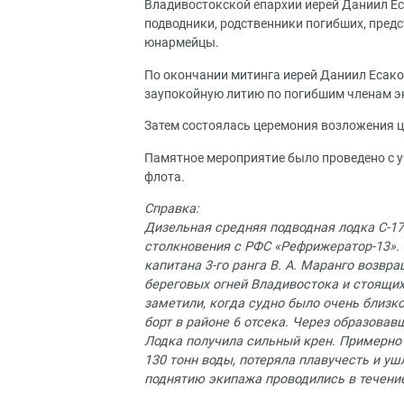
Владивостокской епархии иерей Даниил Ес
подводники, родственники погибших, пред
юнармейцы.
По окончании митинга иерей Даниил Есак
заупокойную литию по погибшим членам эк
Затем состоялась церемония возложения ц
Памятное мероприятие было проведено с у
флота.
Справка:
Дизельная средняя подводная лодка С-178
столкновения с РФС «Рефрижератор-13».
капитана 3-го ранга В. А. Маранго возвр
береговых огней Владивостока и стоящих
заметили, когда судно было очень близко
борт в районе 6 отсека. Через образовав
Лодка получила сильный крен. Примерно 
130 тонн воды, потеряла плавучесть и уш
поднятию экипажа проводились в течение 