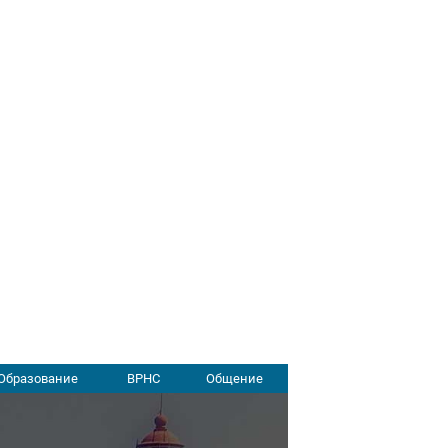
Образование
ВРНС
Общение