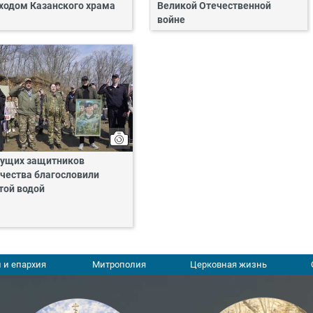
ходом Казанского храма
Великой Отечественной
войне
ущих защитников
чества благословили
той водой
 и епархия
Митрополия
Церковная жизнь