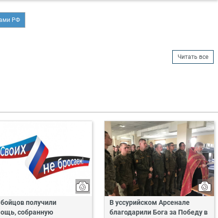
лами РФ
Читать все
 бойцов получили
В уссурийском Арсенале
ощь, собранную
благодарили Бога за Победу в