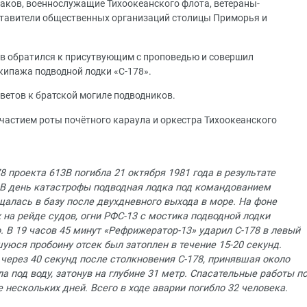
аков, военнослужащие Тихоокеанского флота, ветераны-
ставители общественных организаций столицы Приморья и
ов обратился к присутвующим с проповедью и совершил
ипажа подводной лодки «С-178».
ветов к братской могиле подводников.
частием роты почётного караула и оркестра Тихоокеанского
 проекта 613В погибла 21 октября 1981 года в результате
 В день катастрофы подводная лодка под командованием
ащалась в базу после двухдневного выхода в море. На фоне
 на рейде судов, огни РФС-13 с мостика подводной лодки
. В 19 часов 45 минут «Рефрижератор-13» ударил С-178 в левый
шуюся пробоину отсек был затоплен в течение 15-20 секунд.
через 40 секунд после столкновения С-178, принявшая около
ла под воду, затонув на глубине 31 метр. Спасательные работы п
нескольких дней. Всего в ходе аварии погибло 32 человека.