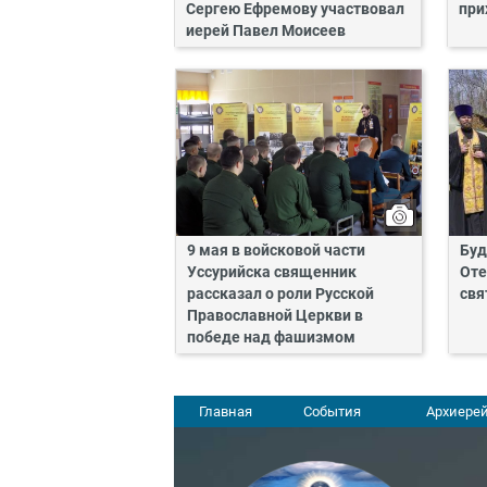
Сергею Ефремову участвовал
при
иерей Павел Моисеев
9 мая в войсковой части
Буд
Уссурийска священник
Оте
рассказал о роли Русской
свя
Православной Церкви в
победе над фашизмом
Главная
События
Архиерей