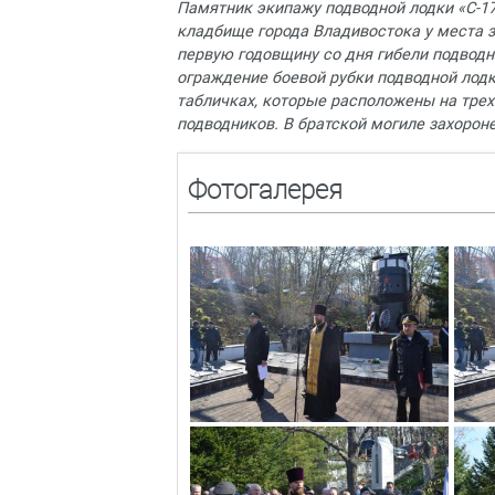
Памятник экипажу подводной лодки «С-17
кладбище города Владивостока у места з
первую годовщину со дня гибели подвод
ограждение боевой рубки подводной лодк
табличках, которые расположены на тре
подводников. В братской могиле захорон
Фотогалерея