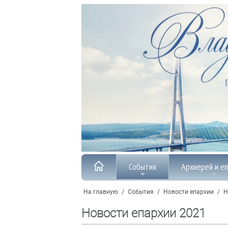
События
Архиерей и е
На главную
/
События
/
Новости епархии
/
Н
Новости епархии 2021