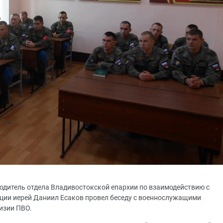
одитель отдела Владивостокской епархии по взаимодействию с
ии иерей Даниил Есаков провел беседу с военнослужащими
изии ПВО.