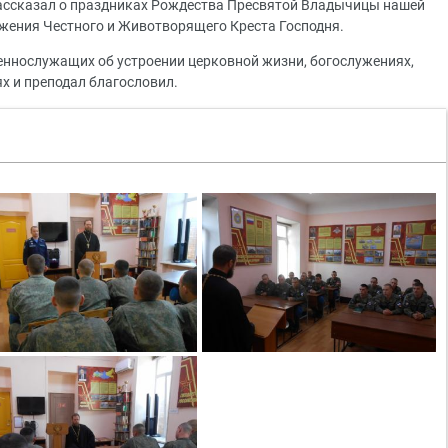
ассказал о праздниках Рождества Пресвятой Владычицы нашей
жения Честного и Животворящего Креста Господня.
еннослужащих об устроении церковной жизни, богослужениях,
х и преподал благословил.