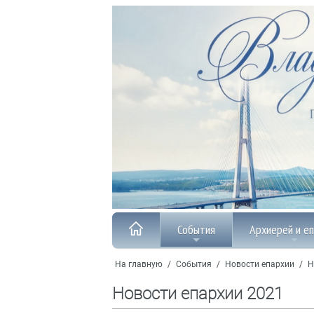
События
Архиерей и е
На главную
/
События
/
Новости епархии
/
Н
Новости епархии 2021