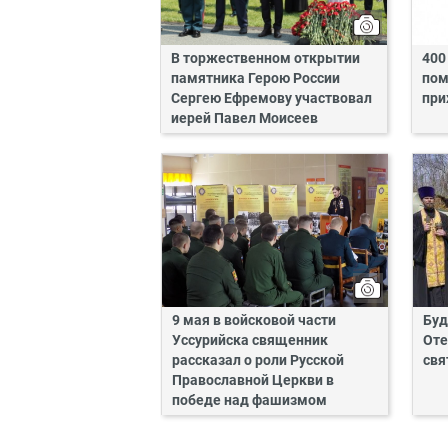
В торжественном открытии
400
памятника Герою России
пом
Сергею Ефремову участвовал
при
иерей Павел Моисеев
9 мая в войсковой части
Буд
Уссурийска священник
Оте
рассказал о роли Русской
свя
Православной Церкви в
победе над фашизмом