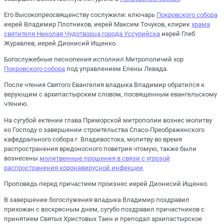
Его Высокопреосвященству сослужили: ключарь
Покровского собора
иерей Владимир Плотников, иерей Максим Точуков, клирик
храма
святителя Николая Чудотворца города Уссурийска
иерей Глеб
Журавлев, иерей Дионисий Ищенко.
Богослужебные песнопения исполнил Митрополичий хор
Покровского собора
под управлением Елены Левада.
После чтения Святого Евангелия владыка Владимир обратился к
верующим с архипастырским словом, посвященным евангельскому
чтению.
На сугубой ектении глава Приморской митрополии вознес молитву
ко Господу о завершении строительства Спасо-Преображенского
кафедрального собора г. Владивостока, молитву во время
распространения вредоносного поветрия чтомую, также были
вознесены
молитвенные прошения в связи с угрозой
распространения коронавирусной инфекции
.
Проповедь перед причастием произнес иерей Дионисий Ищенко.
В завершение богослужения владыка Владимир поздравил
прихожан с воскресным днем, сугубо поздравил причастников с
принятием Святых Христовых Таин и преподал архипастырское