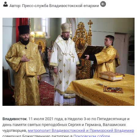
Автор: Пресс-служба Владивостокской епархии
Владивосток
. 11 июля 2021 года, в Неделю 3-ю по Пятидесятнице и
день памяти святых преподобных Сергия и Германа, Валаамских
чудотворцев,
митрополит Владивостокский и Приморский Владимир
совершил Божественную литургию в
Покровском соборе
.