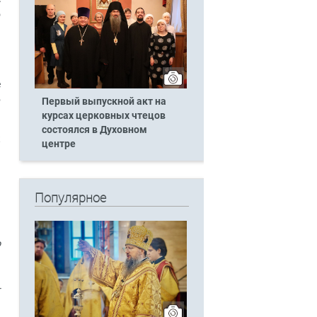
о
й
и
е
б
Первый выпускной акт на
курсах церковных чтецов
состоялся в Духовном
к
центре
Популярное
ь
о
.
.
-