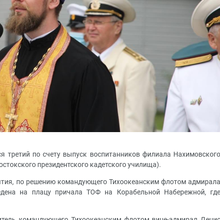
лся третий по счету выпуск воспитанников филиала Нахимовског
стокского президентского кадетского училища).
ытия, по решению командующего Тихоокеанским флотом адмирал
едена на плацу причала ТОФ на Корабельной Набережной, гд
итель командующего Тихоокеанским флотом вице-адмирал Дени