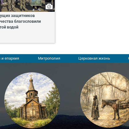
ущих защитников
чества благословили
той водой
 и епархия
Митрополия
Церковная жизнь