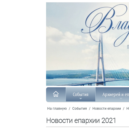
События
Архиерей и е
На главную
/
События
/
Новости епархии
/
Н
Новости епархии 2021