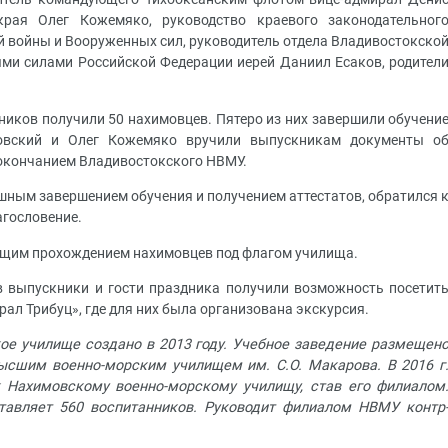
края Олег Кожемяко, руководство краевого законодательног
й войны и Вооруженных сил, руководитель отдела Владивостокско
ми силами Российской Федерации иерей Даниил Есаков, родител
ников получили 50 нахимовцев. Пятеро из них завершили обучени
зовский и Олег Кожемяко вручили выпускникам документы о
 окончанием Владивостокского НВМУ.
ным завершением обучения и получением аттестатов, обратился 
агословение.
бщим прохождением нахимовцев под флагом училища.
 выпускники и гости праздника получили возможность посетит
л Трибуц», где для них была организована экскурсия.
ое училище создано в 2013 году. Учебное заведение размещен
ысшим военно-морским училищем им. С.О. Макарова. В 2016 г
 Нахимовскому военно-морскому училищу, став его филиалом
тавляет 560 воспитанников. Руководит филиалом НВМУ контр