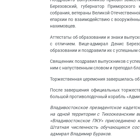
Березовский, губернатор Приморского 
собрания, ветераны Великой Отечественно
епархии по взаимодействию с вооружённы
нахимовцев.
Аттестаты об образовании и знаки выпуск
с отличием. Вице-адмирал Денис Бере
образовании и поздравили их с успешным
Священник поздравил выпускников с успеш
ним с напуственным словом и преподал бл
Торжественная церемония завершилась о
После завершения официальных торжеств
большой противолодочный корабль «Адмира
Владивостокское президентское кадетск
на одной территории с Тихоокеанским в
«Владивостокское ПКУ» присоединено к
Штатная численность обучающихся сос
адмирал Владимир Бураков.