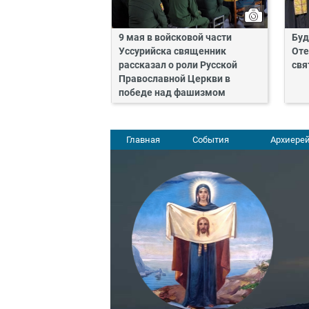
9 мая в войсковой части
Буд
Уссурийска священник
Оте
рассказал о роли Русской
свя
Православной Церкви в
победе над фашизмом
Главная
События
Архиерей