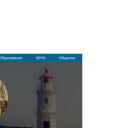
Образование
ВРНС
Общение